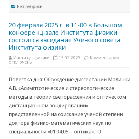
т
с
с
Без рубрики
е
я
д
з
а
а
н
с
20 февраля 2025 г. в 11-00 в Большом
и
е
е
конференц-зале Института физики
д
С
а
о
состоится заседание Учёного совета
н
в
и
е
Института физики
е
т
У
а
Институт физики
13.02.2025
Комментарии
к
ч
п
отключены
з
ё
о
а
н
з
п
о
а
и
г
щ
Повестка дня: Обсуждение диссертации Малинки
с
о
и
и
с
т
А.В. «Асимптотические и стереологические
2
о
е
0
в
д
методы в теории светорассеяния и оптическом
ф
е
и
е
т
с
дистанционном зондировании»,
в
а
с
р
И
е
представленной на соискание ученой степени
а
н
р
л
с
т
доктора физико-математических наук по
я
т
а
2
и
ц
специальности «01.04.05 – оптика». О
0
т
и
2
у
й