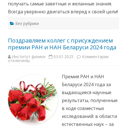
н
получать самые заветные и желанные знания.
с
с
к
т
Всегда уверенно двигаться вперед к своей цели!
о
и
й
т
н
у
Без рубрики
а
т
у
а
к
ф
и
и
Поздравляем коллег с присуждением
!
з
!
и
премии РАН и НАН Беларуси 2024 года
!
к
и
Институт физики
03.01.2025
Комментарии
с
к
отключены
о
з
с
а
т
п
о
и
Премия РАН и НАН
и
с
т
и
Беларуси 2024 года за
с
П
я
о
выдающиеся научные
з
з
а
д
результаты, полученные
с
р
е
а
в ходе совместных
д
в
а
л
исследований: в области
н
я
и
е
естественных наук – за
е
м