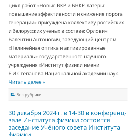
У
к
цикл работ «Новые ВКР и ВНКР-лазеры:
ч
о
ё
л
повышение эффективности и снижение порога
н
л
о
е
генерации» присуждена коллективу российских
г
г
о
с
и белорусских ученых в составе: Орлович
с
п
о
р
Валентин Антонович, заведующий центром
в
и
е
с
«Нелинейная оптика и активированные
т
у
а
ж
материалы» государственного научного
И
д
н
е
учреждения «Институт физики имени
с
н
т
и
Б.И.Степанова Национальной академии наук…
и
е
т
м
Читать далее »
у
п
т
р
а
е
Без рубрики
ф
м
и
и
з
и
и
Р
30 декабря 2024 г. в 14-30 в конференц-
к
А
и
Н
зале Института физики состоится
и
Н
заседание Учёного совета Института
А
Н
физики