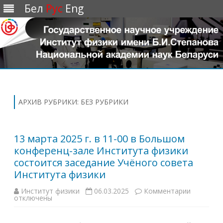
Бел
Рус
Eng
Перейти
к
содержимому
АРХИВ РУБРИКИ:
БЕЗ РУБРИКИ
13 марта 2025 г. в 11-00 в Большом
конференц-зале Института физики
состоится заседание Учёного совета
Института физики
Институт физики
06.03.2025
Комментарии
к
отключены
з
а
п
и