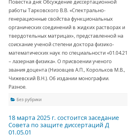
Повестка дня: Обсуждение диссертационной
с
и
работы Тарковского В.В. «Спектрально-
1
3
генерационные свойства функциональных
м
а
органических соединений в жидких растворах и
р
т
твердотельных матрицах», представленной на
а
2
соискание ученой степени доктора физико-
0
2
математических наук по специальности «01.04.21
5
г
– лазерная физика». О присвоении ученого
.
в
звания доцента (Низовцев А.П., Корольков М.В.,
1
1
Чижевский В.Н.). Об издании монографии.
-
0
Разное.
0
в
Б
Без рубрики
о
л
ь
ш
18 марта 2025 г. состоится заседание
о
м
Совета по защите диссертаций Д
к
о
01.05.01
н