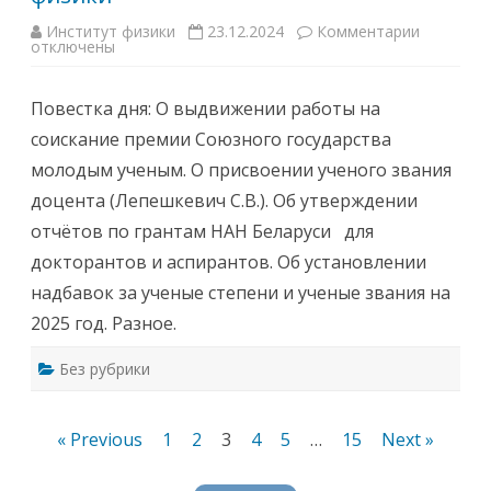
Б
е
Институт физики
23.12.2024
Комментарии
к
л
отключены
з
а
а
р
п
у
и
с
Повестка дня: О выдвижении работы на
с
и
и
2
соискание премии Союзного государства
3
0
0
2
молодым ученым. О присвоении ученого звания
д
4
е
г
доцента (Лепешкевич С.В.). Об утверждении
к
о
а
д
отчётов по грантам НАН Беларуси для
б
а
р
докторантов и аспирантов. Об установлении
я
2
надбавок за ученые степени и ученые звания на
0
2
2025 год. Разное.
4
г
.
Без рубрики
в
1
4
-
3
Навигация
« Previous
1
2
3
4
5
…
15
Next »
0
в
по
к