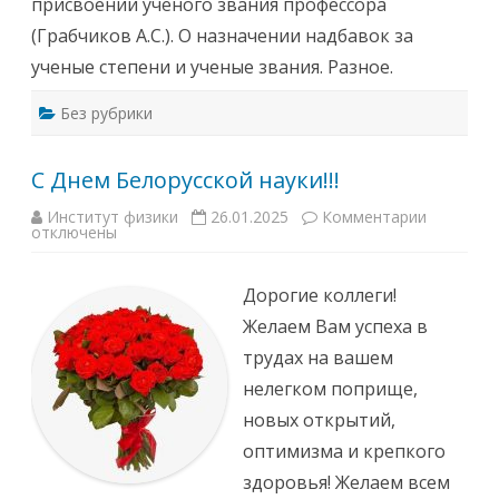
присвоении ученого звания профессора
5
т
Д
г
а
0
(Грабчиков А.С.). О назначении надбавок за
.
ф
1
в
и
.
ученые степени и ученые звания. Разное.
1
з
0
1
и
5
-
к
.
Без рубрики
0
и
0
0
1
в
Б
С Днем Белорусской науки!!!
о
л
ь
Институт физики
26.01.2025
Комментарии
к
ш
отключены
з
о
а
м
п
к
и
о
Дорогие коллеги!
с
н
и
ф
Желаем Вам успеха в
С
е
Д
р
трудах на вашем
н
е
е
н
нелегком поприще,
м
ц
Б
-
новых открытий,
е
з
л
а
оптимизма и крепкого
о
л
р
е
здоровья! Желаем всем
у
И
с