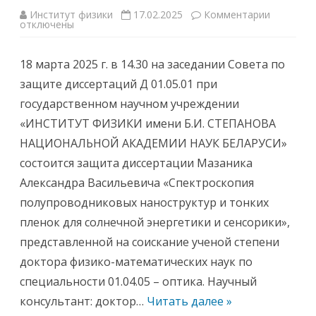
ф
е
Институт физики
17.02.2025
Комментарии
к
р
отключены
з
е
а
н
п
ц
и
18 марта 2025 г. в 14.30 на заседании Совета по
-
с
з
и
защите диссертаций Д 01.05.01 при
а
1
л
8
государственном научном учреждении
е
м
И
а
«ИНСТИТУТ ФИЗИКИ имени Б.И. СТЕПАНОВА
н
р
с
т
НАЦИОНАЛЬНОЙ АКАДЕМИИ НАУК БЕЛАРУСИ»
т
а
и
2
состоится защита диссертации Мазаника
т
0
у
2
Александра Васильевича «Спектроскопия
т
5
а
г
полупроводниковых наноструктур и тонких
ф
.
и
с
пленок для солнечной энергетики и сенсорики»,
з
о
и
с
представленной на соискание ученой степени
к
т
и
о
доктора физико-математических наук по
с
и
о
т
специальности 01.04.05 – оптика. Научный
с
с
т
я
консультант: доктор…
Читать далее »
о
з
и
а