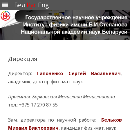
Бел
Рус
Eng
Перейти
к
содержимому
Дирекция
Директор:
Гапоненко Сергей Васильевич
,
академик, доктор физ.-мат. наук
Приёмная: Борковская Мечислава Мечиславовна
тел.: +375 17 270 87 55
Зам. директора по научной работе:
Бельков
Михаил Викторович
, кандидат физ.-мат. наук