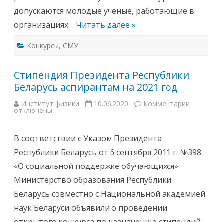
а
допускаются молодые ученые, работающие в
у
к
организациях…
Читать далее »
Б
е
л
Конкурсы
,
СМУ
а
р
у
с
Стипендия Президента Республики
и
о
Беларусь аспирантам на 2021 год
б
ъ
я
Институт физики
10.06.2020
Комментарии
к
в
отключены
з
и
а
л
п
а
и
к
В соответствии с Указом Президента
с
о
и
н
Республики Беларусь от 6 сентября 2011 г. №398
С
к
т
у
«О социальной поддержке обучающихся»
и
р
п
с
Министерство образования Республики
е
1
н
0
Беларусь совместно с Национальной академией
д
0
и
м
наук Беларуси объявили о проведении
я
о
П
л
открытого конкурса по назначению стипендий
р