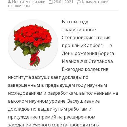
Институт физики
28.04.2021
Комментарии
о
к
отключены
г
з
о
а
с
п
о
и
В этом году
в
с
е
и
традиционные
т
В
а
И
Степановские чтения
И
н
н
с
прошли 28 апреля — в
с
т
т
и
День рождения Бориса
и
т
т
у
Ивановича Степанова.
у
т
т
е
Ежегодно коллектив
а
ф
ф
и
института заслушивает доклады по
и
з
з
и
завершенным в предыдущем году научным
и
к
к
и
исследованиям и разработкам, выполненным на
и
п
Н
р
высоком научном уровне. Заслушивание
А
о
Н
ш
докладов по выдвинутым работам и
Б
л
е
и
присуждение премий на расширенном
л
т
а
р
заседании Ученого совета проводится в
р
а