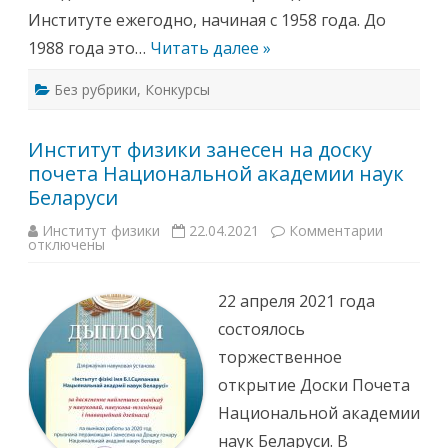
у
д
Институте ежегодно, начиная с 1958 года. До
с
и
и
ц
1988 года это…
Читать далее »
и
о
н
Без рубрики
,
Конкурсы
н
ы
е
С
Институт физики занесен на доску
т
е
почета Национальной академии наук
п
а
Беларуси
н
о
в
Институт физики
22.04.2021
Комментарии
к
с
отключены
з
к
а
и
п
е
и
22 апреля 2021 года
ч
с
т
и
состоялось
е
И
н
н
торжественное
и
с
я
т
открытие Доски Почета
!
и
т
Национальной академии
у
т
наук Беларуси. В
ф