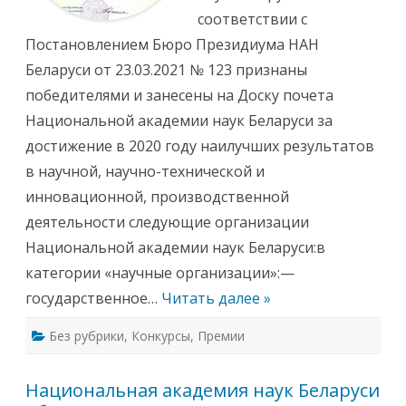
и
соответствии с
з
и
Постановлением Бюро Президиума НАН
к
и
Беларуси от 23.03.2021 № 123 признаны
з
а
победителями и занесены на Доску почета
н
е
Национальной академии наук Беларуси за
с
е
достижение в 2020 году наилучших результатов
н
н
в научной, научно-технической и
а
д
инновационной, производственной
о
с
деятельности следующие организации
к
у
Национальной академии наук Беларуси:в
п
о
категории «научные организации»:—
ч
е
государственное…
Читать далее »
т
а
Н
Без рубрики
,
Конкурсы
,
Премии
а
ц
и
о
Национальная академия наук Беларуси
н
а