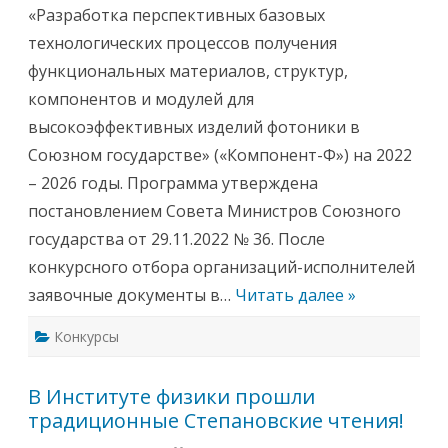
ы
е
«Разработка перспективных базовых
е
р
к
е
технологических процессов получения
о
н
л
ц
функциональных материалов, структур,
л
-
е
з
компонентов и модулей для
г
а
и
л
высокоэффективных изделий фотоники в
!
е
К
с
Союзном государстве» («Компонент-Ф») на 2022
о
о
н
с
– 2026 годы. Программа утверждена
к
т
у
о
постановлением Совета Министров Союзного
р
и
с
т
государства от 29.11.2022 № 36. После
!
с
я
конкурсного отбора организаций-исполнителей
з
а
заявочные документы в…
Читать далее »
с
е
д
Конкурсы
а
н
и
е
В Институте физики прошли
У
ч
традиционные Степановские чтения!
е
н