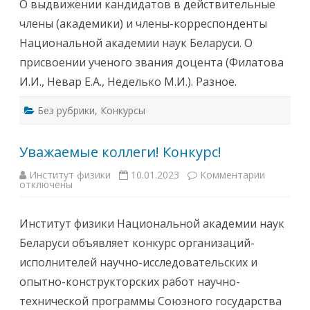
О выдвижении кандидатов в действительные
с
и
члены (академики) и члены-корреспонденты
2
5
Национальной академии наук Беларуси. О
и
ю
присвоении ученого звания доцента (Филатова
н
я
И.И., Невар Е.А., Неделько М.И.). Разное.
2
0
2
Без рубрики
,
Конкурсы
4
г
.
в
Уважаемые коллеги! Конкурс!
1
4
-
Институт физики
10.01.2023
Комментарии
к
3
отключены
з
0
а
в
п
Б
и
о
Институт физики Национальной академии наук
с
л
и
ь
Беларуси объявляет конкурс организаций-
У
ш
в
о
исполнителей научно-исследовательских и
а
м
ж
к
опытно-конструкторских работ научно-
а
о
е
н
технической программы Союзного государства
м
ф