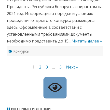
о
е
д
Президента Республики Беларусь аспирантам на
з
ы
и
х
2021 год. Информация о порядке и условиях
д
т
е
а
проведения открытого конкурса размещена
н
л
т
а
здесь. Оформленные в соответствии с
а
н
Р
т
установленными требованиями документы
е
о
с
в
необходимо представить до 15…
Читать далее »
п
у
б
Конкурсы
л
и
к
и
Б
Навигация
1
2
3
…
5
Next »
е
л
по
а
р
у
записям
с
ь
а
с
п
и
р
ИНТЕРВЬЮ И ЛЕКЦИИ
а