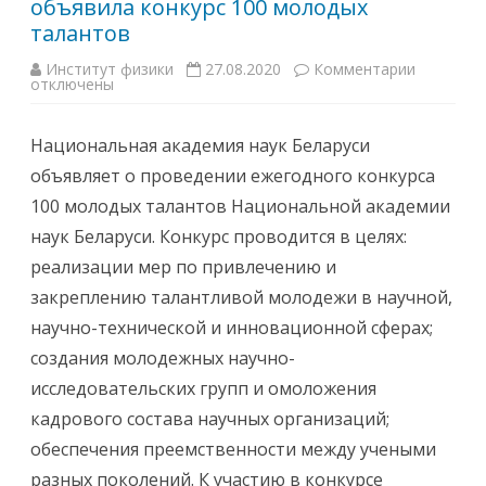
объявила конкурс 100 молодых
л
ь
талантов
н
о
й
Институт физики
27.08.2020
Комментарии
к
а
отключены
з
к
а
а
п
д
и
Национальная академия наук Беларуси
е
с
м
и
объявляет о проведении ежегодного конкурса
и
Н
и
а
100 молодых талантов Национальной академии
н
ц
а
и
наук Беларуси. Конкурс проводится в целях:
у
о
к
н
реализации мер по привлечению и
Б
а
е
л
закреплению талантливой молодежи в научной,
л
ь
а
н
научно-технической и инновационной сферах;
р
а
у
я
создания молодежных научно-
с
а
и
к
исследовательских групп и омоложения
а
д
кадрового состава научных организаций;
е
м
обеспечения преемственности между учеными
и
я
разных поколений. К участию в конкурсе
н