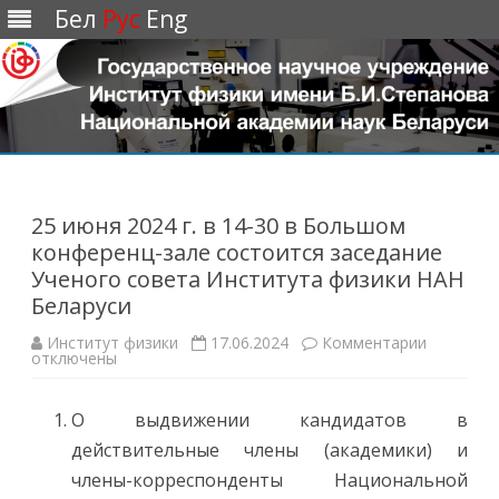
Бел
Рус
Eng
Перейти
к
содержимому
25 июня 2024 г. в 14-30 в Большом
конференц-зале состоится заседание
Ученого совета Института физики НАН
Беларуси
Институт физики
17.06.2024
Комментарии
к
отключены
з
а
п
и
О выдвижении кандидатов в
с
и
действительные члены (академики) и
2
5
члены-корреспонденты Национальной
и
ю