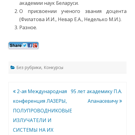
академии наук Беларуси.
н
я
О присвоении ученого звания доцента
2
0
(Филатова И.И., Невар Е.А., Неделько М.И.).
2
4
Разное.
г
.
в
1
4
-
3
0
в
Без рубрики
,
Конкурсы
Б
о
л
ь
ш
о
Навигация
2-ая Международная
95 лет академику П.А.
м
к
по
конференция ЛАЗЕРЫ,
Апанасевичу
о
н
ф
записям
ПОЛУПРОВОДНИКОВЫЕ
е
р
ИЗЛУЧАТЕЛИ И
е
н
СИСТЕМЫ НА ИХ
ц
-