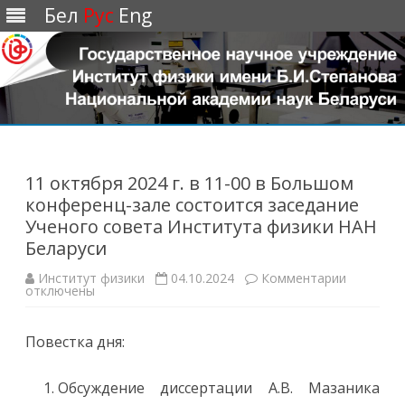
Бел
Рус
Eng
Перейти
к
содержимому
11 октября 2024 г. в 11-00 в Большом
конференц-зале состоится заседание
Ученого совета Института физики НАН
Беларуси
Институт физики
04.10.2024
Комментарии
к
отключены
з
а
п
и
Повестка дня:
с
и
1
1
Обсуждение диссертации А.В. Мазаника
о
к