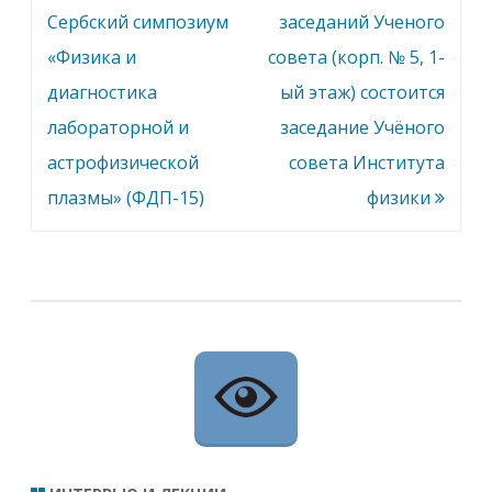
н
по
Сербский симпозиум
заседаний Ученого
ц
-
записям
«Физика и
совета (корп. № 5, 1-
з
а
диагностика
ый этаж) состоится
л
е
с
лабораторной и
заседание Учёного
о
с
астрофизической
совета Института
т
о
плазмы» (ФДП-15)
физики
и
т
с
я
з
а
с
е
д
а
н
и
е
У
ч
е
н
о
г
о