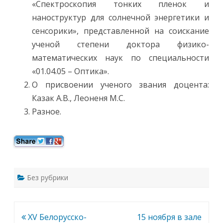
«Спектроскопия тонких пленок и
т
я
наноструктур для солнечной энергетики и
б
р
сенсорики», представленной на соискание
я
2
ученой степени доктора физико-
0
2
математических наук по специальности
4
г
«01.04.05 – Оптика».
.
в
О присвоении ученого звания доцента:
1
Казак А.В., Леоненя М.С.
1
-
Разное.
0
0
в
Б
о
л
ь
ш
о
м
Без рубрики
к
о
н
ф
е
р
Навигация
XV Белорусско-
15 ноября в зале
е