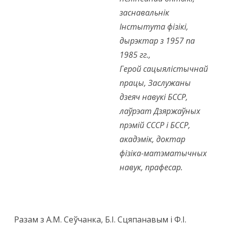
заснавальнік
Інстытута фізікі,
дырэктар з 1957 па
1985 гг.,
Герой сацыялістычнай
працы, Заслужаны
дзеяч навукі БССР,
лаўрэат Дзяржаўных
прэмій СССР і БССР,
акадэмік, доктар
фізіка-матэматычных
навук, прафесар.
Разам з А.М. Сеўчанка, Б.І. Сцяпанавым і Ф.І.