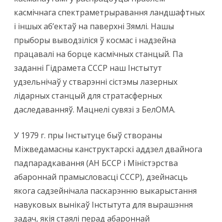
касмічнага спектраметрыравання ландшафтных
і іншых аб’ектаў на паверхні Зямлі. Нашы
прыборы выводзіліся ў космас і надзейна
працавалі на борце касмічных станцый. Па
заданні Гідрамета СССР наш Інстытут
удзельнічаў у стварэнні сістэмы лазерных
лідарных станцый для стратасферных
даследаванняў. Мацнелі сувязі з БелОМА.
У 1979 г. пры Інстытуце быў створаны
Міжведамасны канструктарскі аддзел двайнога
падпарадкавання (АН БССР і Міністэрства
абароннай прамысловасці СССР), дзейнасць
якога садзейнічала паскарэнню выкарыстання
навуковых вынікаў Інстытута для вырашэння
задач, якія стаялі перад абароннай