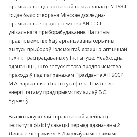
прамысловасцю аптычнай накіраванасці. У 1984
годзе было створана Мінскае доследна-
прамысловае прадпрыемства АН СССР
унікальнага прыборабудавання. На гэтым
прадпрыемстве быў арганізаваны серыйны
выпуск прыбораў і элементаў лазерна-аптычнай
тэхнікі, распрацаваных у Інстытуце. Неабходна
адзначыць, што запуск гэтага прадпрыемства
праходзіў пад патранажам Прэзідэнта АН БССР
М.А. Барысевіча і Інстытута фізікі. Шмат сіл і
энергіі гэтаму прадпрыемству аддаў В.С.
Буракоў.
Вынікі навуковай і практычнай дзейнасці
Інстытута фізікі ў савецкі перыяд адзначаны 2
Ленінскімі прэміямі, 8 Дзяржаўнымі прэміямі