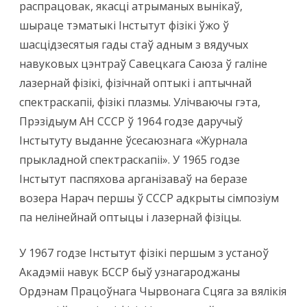
распрацовак, якасці атрыманых вынікаў,
шыраце тэматыкі Інстытут фізікі ўжо ў
шасцідзесятыя гады стаў адным з вядучых
навуковых цэнтраў Савецкага Саюза ў галіне
лазернай фізікі, фізічнай оптыкі і аптычнай
спектраскапіі, фізікі плазмы. Улічваючы гэта,
Прэзідыум АН СССР ў 1964 годзе даручыў
Інстытуту выданне ўсесаюзнага «Журнала
прыкладной спектраскапіі». У 1965 годзе
Інстытут паспяхова арганізаваў на беразе
возера Нарач першы ў СССР адкрыты сімпозіум
па нелінейнай оптыцы і лазернай фізіцы.
У 1967 годзе Інстытут фізікі першым з устаноў
Акадэміі навук БССР быў узнагароджаны
Ордэнам Працоўнага Чырвонага Сцяга за вялікія