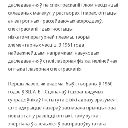
даследаванняў па спектраскапіі і люмінесцэнцыі
складаных малекул у растворах і парах, оптыцы
анізатропных і рассейваючых асяроддзяў,
спектраскапіі і дыягностыцы
нізкатэмпературнай плазмы, тэорыі
элементарных часціц. З 1961 года
найважнейшымі напрамкамі навуковых
даследаванняў сталі лазерная фізіка, нелінейная
оптыка і лазерная спектраскапія.
Першы лазер, як вядома, быў створаны ў 1960
годзе ў ЗША. Б.І. Сцяпанаў і шэраг вядучых
супрацоўнікаў Інстытута фізікі адразу зразумелі,
што адкрыццё лазераў заснавала прынцыпова
новы этап у развіцці оптыкі, таму хутка і
энергічна ўключыліся ў распрацоўку гэтага