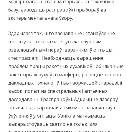
мадэрнізаваць сваю матэрыяльна-тэхнічную
базу, даводзіць распрацоўкі прыбораў да
эксперыментальнага ўзору.
Здарылася так, што заснаванне і станаўленне
Інстытута фізікі па часе супала з бурнымі,
рэвалюцыйнымі пераўтварэннямі ў оптыцы і
спектраскапіі. Неабходнасць вырашэння
праблем працы ракетных рухавікоў і обцяканьня
ракет пры іх руху ў атмасферы, развіццё тонкіх і
дакладных тэхналогій і вытворчасцей спарадзілі
высокі попыт на спектральныя і аптычныя
даследаванні і распрацоўкі. Адкрыццё лазераў
прывяло да карэннай ломкі многіх паняццяў і
ўяўленняў у оптыцы. Узнікла магчымасць
выкарыстоўваць святло не толькі для