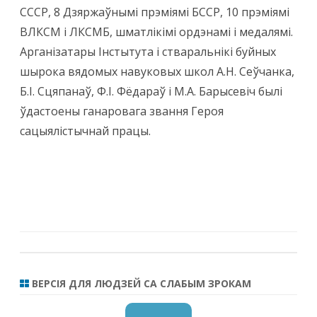
СССР, 8 Дзяржаўнымі прэміямі БССР, 10 прэміямі
ВЛКСМ і ЛКСМБ, шматлікімі ордэнамі і медалямі.
Арганізатары Інстытута і стваральнікі буйных
шырока вядомых навуковых школ А.Н. Сеўчанка,
Б.І. Сцяпанаў, Ф.І. Фёдараў і М.А. Барысевіч былі
ўдастоены ганаровага звання Героя
сацыялістычнай працы.
ВЕРСІЯ ДЛЯ ЛЮДЗЕЙ СА СЛАБЫМ ЗРОКАМ