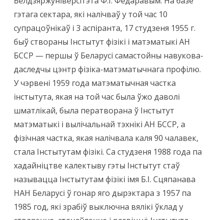
Белдзяржуніверсітэта Ф.І. Фёдаравым. На базе
гэтага сектара, які налічваў у той час 10
супрацоўнікаў і 3 аспіранта, 17 студзеня 1955 г.
быў створаны Інстытут фізікі і матэматыкі АН
БССР — першы ў Беларусі самастойны навукова-
даследчы цэнтр фізіка-матэматычнага профілю.
У чэрвені 1959 года матэматычная частка
інстытута, якая на той час была ўжо даволі
шматлікай, была ператворана ў Інстытут
матэматыкі і вылічальнай тэхнікі АН БССР, а
фізічная частка, якая налічвала каля 90 чалавек,
стала Інстытутам фізікі. Са студзеня 1988 года па
хадайніцтве калектыву гэты Інстытут стаў
называцца Інстытутам фізікі імя Б.І. Сцяпанава
НАН Беларусі ў гонар яго дырэктара з 1957 па
1985 год, які зрабіў выключна вялікі ўклад у