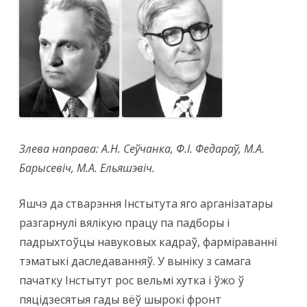
Злева направа: А.Н. Сеўчанка, Ф.І. Федараў, М.А.
Барысевіч, М.А. Ельяшэвіч.
Яшчэ да стварэння Інстытута яго арганізатары
разгарнулі вялікую працу па падборы і
падрыхтоўцы навуковых кадраў, фарміраванні
тэматыкі даследаванняў. У выніку з самага
пачатку Інстытут рос вельмі хутка і ўжо ў
пяцідзесятыя гады вёў шырокі фронт