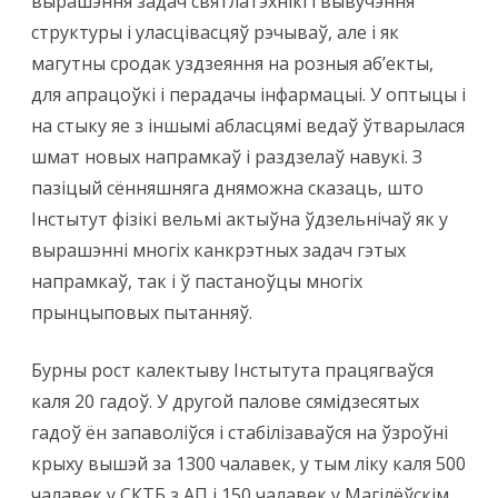
вырашэння задач святлатэхнікі і вывучэння
структуры і уласцівасцяў рэчываў, але і як
магутны сродак уздзеяння на розныя аб’екты,
для апрацоўкі і перадачы інфармацыі. У оптыцы і
на стыку яе з іншымі абласцямі ведаў ўтварылася
шмат новых напрамкаў і раздзелаў навукі. З
пазіцый сённяшняга дняможна сказаць, што
Інстытут фізікі вельмі актыўна ўдзельнічаў як у
вырашэнні многіх канкрэтных задач гэтых
напрамкаў, так і ў пастаноўцы многіх
прынцыповых пытанняў.
Бурны рост калектыву Інстытута працягваўся
каля 20 гадоў. У другой палове сямідзесятых
гадоў ён запаволіўся і стабілізаваўся на ўзроўні
крыху вышэй за 1300 чалавек, у тым ліку каля 500
чалавек у СКТБ з АП і 150 чалавек у Магілёўскім