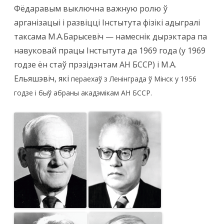
Фёдаравым выключна важную ролю ў
арганізацыі і развіцці Інстытута фізікі адыгралі
таксама М.А.Барысевіч — намеснік дырэктара па
навуковай працы Інстытута да 1969 года (у 1969
годзе ён стаў прэзідэнтам АН БССР) і М.А.
Ельяшэвіч, які
пераехаў з Ленінграда ў Мінск у 1956
годзе і быў
абраны акадэмікам
АН БССР.