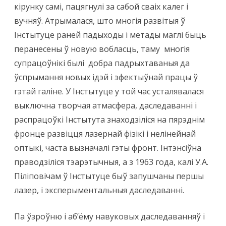
кірунку самі, пацягнулi за сабой сваіх калег і
вучняў. Атрымалася, што многія развітыя ў
Інстытуце раней падыходы і метады маглі быць
перанесены ў новую вобласць, таму многія
супрацоўнікі былі добра падрыхтаваныя да
ўспрымання новых ідэй і эфектыўнай працы ў
гэтай галіне. У Інстытуце у той час усталявалася
выключна творчая атмасфера, даследаванні і
распрацоўкі Інстытута знаходзіліся на пярэднім
фронце развіцця лазернай фізікі і нелінейнай
оптыкі, часта вызначалі гэты фронт. Інтэнсіўна
праводзіліся тэарэтычныя, а з 1963 года, калі У.А.
Піліповічам ў Інстытуце быў запушчаны першы
лазер, і эксперыментальныя даследаванні.
Па ўзроўню і аб’ёму навуковых даследаванняў і