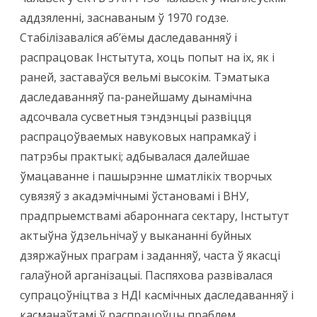
аддзяленні, заснаваным ў 1970 годзе.
Стабілізаваліся аб’ёмы даследаванняў і
распрацовак Інстытута, хоць попыт на іх, як і
раней, заставаўся вельмі высокім. Тэматыка
даследаванняў па-ранейшаму дынамічна
адсочвала сусветныя тэндэнцыі развіцця
распрацоўваемых навуковых напрамкаў і
патрэбы практыкі; адбывалася далейшае
ўмацаванне і пашырэнне шматлікіх творчых
сувязяў з акадэмічнымі ўстановамі і ВНУ,
прадпрыемствамі абароннага сектару, Інстытут
актыўна ўдзельнічаў у выкананні буйных
дзяржаўных праграм і заданняў, часта ў якасці
галаўной арганізацыі. Паспяхова развівалася
супрацоўніцтва з НДІ касмічных даследаванняў і
касманаўтамі ў распрацоўцы праблем