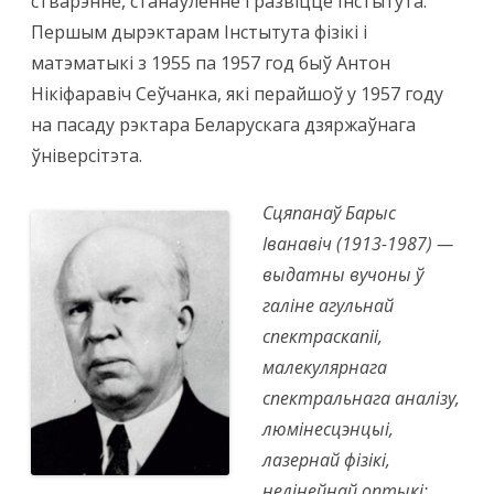
стварэнне, станаўленне і развіццё Інстытута.
Першым дырэктарам Інстытута фізікі і
матэматыкі з 1955 па 1957 год быў Антон
Нікіфаравіч Сеўчанка, які перайшоў у 1957 году
на пасаду рэктара Беларускага дзяржаўнага
ўніверсітэта.
Сцяпанаў Барыс
Іванавіч (1913-1987) —
выдатны вучоны ў
галіне агульнай
спектраскапіі,
малекулярнага
спектральнага аналізу,
люмінесцэнцыі,
лазернай фізікі,
нелінейнай оптыкі;