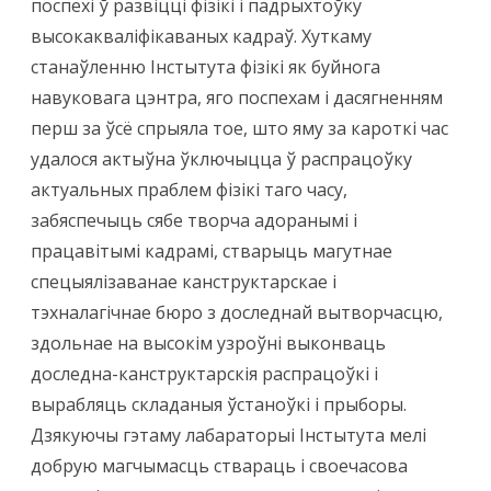
поспехі ў развіцці фізікі і падрыхтоўку
высокакваліфікаваных кадраў. Хуткаму
станаўленню Інстытута фізікі як буйнога
навуковага цэнтра, яго поспехам і дасягненням
перш за ўсё спрыяла тое, што яму за кароткі час
удалося актыўна ўключыцца ў распрацоўку
актуальных праблем фізікі таго часу,
забяспечыць сябе творча адоранымі і
працавітымі кадрамі, стварыць магутнае
спецыялізаванае канструктарскае і
тэхналагічнае бюро з доследнай вытворчасцю,
здольнае на высокім узроўні выконваць
доследна-канструктарскія распрацоўкі і
вырабляць складаныя ўстаноўкі і прыборы.
Дзякуючы гэтаму лабараторыі Інстытута мелі
добрую магчымасць ствараць і своечасова