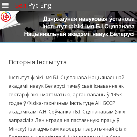
Бел
Рус
Eng
Перейти
к
содержимому
Гісторыя Інстытута
Інстытут фізікі імя Б.І. Сцяпанава Нацыянальнай
акадэміі навук Беларусі пачаў сваё існаванне як
сектар фізікі і матэматыкі, арганізаваны ў 1953
годзе ў Фізіка-тэхнічным інстытуце АН БССР
акадэмікамі А.Н. Сеўчанка і Б.І. Сцяпанавым (якіх
запрасілі з Ленінграда на пастаянную працу ў
Мінску) і загадчыкам кафедры тэарэтычнай фізікі