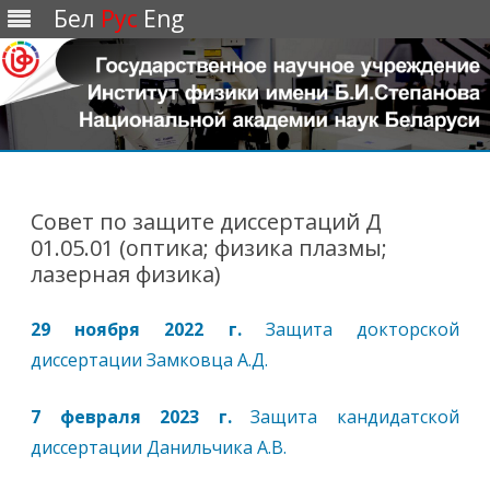
Бел
Рус
Eng
Перейти
к
содержимому
Совет по защите диссертаций Д
01.05.01 (оптика; физика плазмы;
лазерная физика)
29 ноября 2022 г.
Защита докторской
диссертации Замковца А.Д.
7 февраля 2023 г.
Защита кандидатской
диссертации Данильчика А.В.