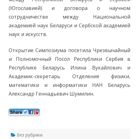
з
и
(Югославией) и договора о научном
ч
е
сотрудничестве между Национальной
с
к
академией наук Беларуси и Сербской академией
о
й
наук и искусств.
п
л
а
з
Открытие Симпозиума посетила Чрезвычайный
м
ы
и Полномочный Посол Республики Сербия в
»
(
Республике Беларусь Илина Вукайлович и
Ф
Д
Академик-секретарь Отделения физики,
П
-
математики и информатики НАН Беларусь
1
5
Александр Геннадьевич Шумилин.
)
Без рубрики