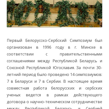
и
д
и
а
г
н
о
с
т
и
к
а
Первый Белорусско-Сербский Симпозиум был
л
а
организован в 1996 году в г. Минске в
б
о
соответствии с правительственными
р
а
соглашениями между Республикой Беларусь и
т
о
Союзной Республикой Югославия. За почти 30-
р
н
летний период было проведено 14 симпозиумов:
о
й
7 в Беларуси и 7 в Сербии. В настоящее время
и
а
совместная работа белорусских и сербских
с
т
ученых ведется в рамках действующего
р
о
договора о научно-техническом сотрудничестве
ф
и
между Республикой Беларусь и Сербией