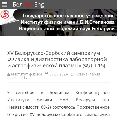
Бел
Рус
Eng
Перейти
к
содержимому
XV Белорусско-Сербский симпозиум
«Физика и диагностика лабораторной
и астрофизической плазмы» (ФДП-15)
Институт физики
09.09.2024
Комментарии
к
отключены
з
а
п
и
9 сентября в Большом Конференц-зале
с
и
Института физики НАН Беларуси (пр.
X
V
Независимости 68-2) состоялось Торжественное
Б
е
открытие XV Белорусско-Сербского симпозиума
л