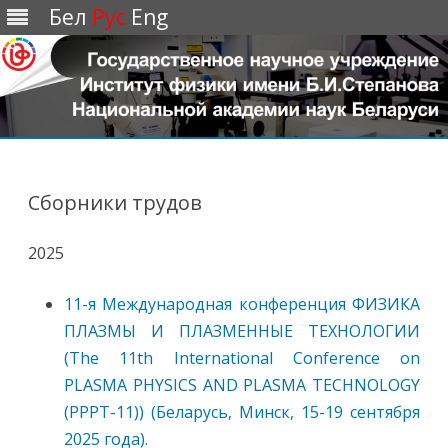
Бел
Рус
Eng
Перейти
к
содержимому
Сборники трудов
2025
11-я Международная конференция ФИЗИКА
ПЛАЗМЫ И ПЛАЗМЕННЫЕ ТЕХНОЛОГИИ
(The 11th International Conference on
PLASMA PHYSICS AND PLASMA TECHNOLOGY
(PPPT-11)) (Беларусь, Минск, 15-19 сентября
2025 года).