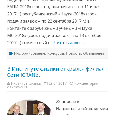
Р
ЕАПИ-2018» (срок подачи заявок – по 11 июля
Ф
Ф
2017 г.) республиканский «Наука-2018» (срок
И
подачи заявок – по 22 сентября 2017 г.) в
контакте с зарубежными учеными «Наука
МС-2018» (срок подачи заявок – по 13 октября
2017 г.) совместный с…
Читать далее »
Информирование
,
Конкурсы
,
Новости
,
Объявления
В Институте физики открылся филиал
Сети ICRANet
Институт физики
29.04.2017
Комментарии
к
отключены
з
а
п
и
28 апреля в
с
и
Национальной академии
В
И