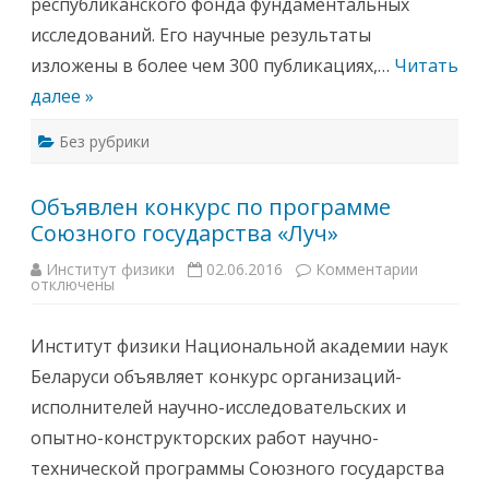
республиканского фонда фундаментальных
г
о
исследований. Его научные результаты
д
а
изложены в более чем 300 публикациях,…
Читать
и
с
далее »
п
о
л
Без рубрики
н
и
л
о
Объявлен конкурс по программе
с
ь
Союзного государства «Луч»
б
ы
8
Институт физики
02.06.2016
Комментарии
к
0
отключены
з
л
а
е
п
т
и
А
Институт физики Национальной академии наук
с
л
и
е
Беларуси объявляет конкурс организаций-
О
к
б
с
исполнителей научно-исследовательских и
ъ
а
я
н
опытно-конструкторских работ научно-
в
д
л
р
технической программы Союзного государства
е
у
н