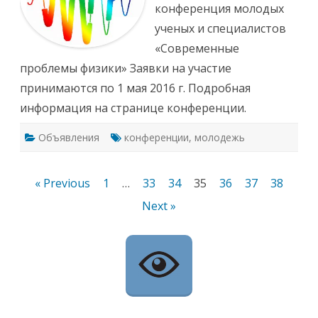
о
конференция молодых
а
с
-
к
ученых и специалистов
к
у
о
п
«Современные
н
о
ф
ч
проблемы физики» Заявки на участие
е
е
р
т
принимаются по 1 мая 2016 г. Подробная
е
а
н
Н
информация на странице конференции.
ц
а
и
ц
я
и
Объявления
конференции
,
молодежь
«
о
С
н
о
а
в
л
р
Навигация
« Previous
1
…
33
34
35
36
37
38
ь
е
н
м
о
по
Next »
е
й
н
а
н
записям
к
ы
а
е
д
п
е
р
м
о
и
б
и
л
н
е
а
м