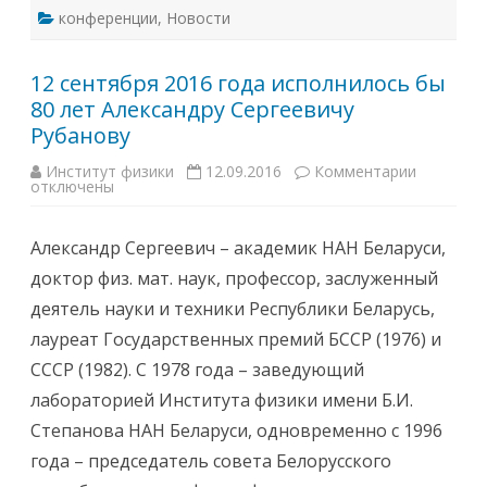
I
конференции
,
Новости
C
R
A
N
12 сентября 2016 года исполнилось бы
e
t
80 лет Александру Сергеевичу
Рубанову
Институт физики
12.09.2016
Комментарии
к
отключены
з
а
п
и
Александр Сергеевич – академик НАН Беларуси,
с
и
доктор физ. мат. наук, профессор, заслуженный
1
2
деятель науки и техники Республики Беларусь,
с
е
лауреат Государственных премий БССР (1976) и
н
т
СССР (1982). С 1978 года – заведующий
я
б
лабораторией Института физики имени Б.И.
р
я
Степанова НАН Беларуси, одновременно с 1996
2
0
года – председатель совета Белорусского
1
6