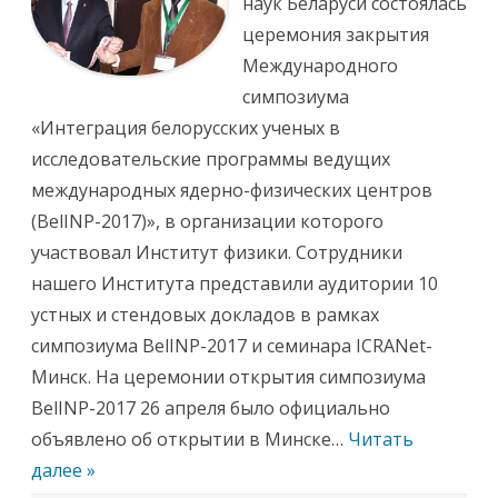
наук Беларуси состоялась
н
с
церемония закрытия
т
и
Международного
т
у
симпозиума
т
е
«Интеграция белорусских ученых в
ф
и
исследовательские программы ведущих
з
и
международных ядерно-физических центров
к
и
(BelINP-2017)», в организации которого
о
т
участвовал Институт физики. Сотрудники
к
р
нашего Института представили аудитории 10
ы
л
устных и стендовых докладов в рамках
с
я
симпозиума BelINP-2017 и семинара ICRANet-
ф
и
Минск. На церемонии открытия симпозиума
л
и
BelINP-2017 26 апреля было официально
а
л
объявлено об открытии в Минске…
Читать
С
е
далее »
т
и