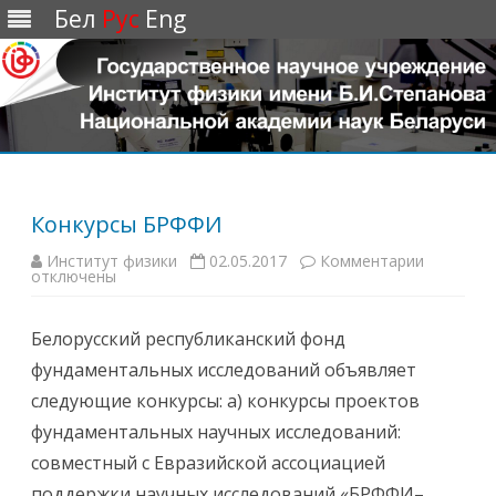
Бел
Рус
Eng
Перейти
к
содержимому
Конкурсы БРФФИ
Институт физики
02.05.2017
Комментарии
к
отключены
з
а
п
и
Белорусский республиканский фонд
с
и
фундаментальных исследований объявляет
К
о
следующие конкурсы: а) конкурсы проектов
н
к
фундаментальных научных исследований:
у
р
совместный с Евразийской ассоциацией
с
ы
поддержки научных исследований «БРФФИ–
Б