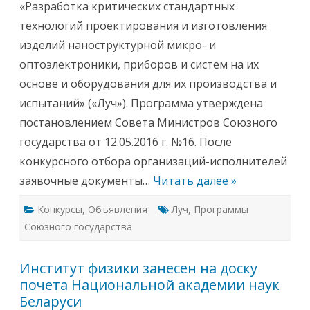
С
«Разработка критических стандартных
к
е
о
р
технологий проектирования и изготовления
н
г
к
е
изделий наноструктурной микро- и
у
е
р
в
оптоэлектроники, приборов и систем на их
с
и
п
ч
основе и оборудования для их производства и
о
у
п
Р
испытаний» («Луч»). Программа утверждена
р
у
о
б
постановлением Совета Министров Союзного
г
а
р
н
государства от 12.05.2016 г. №16. После
а
о
м
в
конкурсного отбора организаций-исполнителей
м
у
е
заявочные документы…
Читать далее »
С
о
ю
Конкурсы
,
Объявления
Луч
,
Программы
з
н
Союзного государства
о
г
о
г
Институт физики занесен на доску
о
с
почета Национальной академии наук
у
д
Беларуси
а