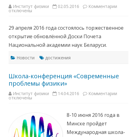
р
Институт физики
02.05.2016
Комментарии
к
с
отключены
з
т
а
в
п
а
и
«
29 апреля 2016 года состоялось торжественное
с
Л
и
у
открытие обновлённой Доски Почета
И
ч
н
»
Национальной академии наук Беларуси.
с
т
и
Новости
достижения
т
у
т
ф
Школа-конференция «Современные
и
з
проблемы физики»
и
к
и
Институт физики
14.04.2016
Комментарии
к
з
отключены
з
а
а
н
п
е
и
с
8-10 июня 2016 года в
с
е
и
н
Минске пройдет
Ш
н
к
а
Международная школа-
о
д
л