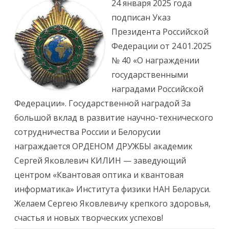
24 января 2025 года
с
и
подписан Указ
П
о
Президента Российской
з
д
Федерации от 24.01.2025
р
а
№ 40 «О награждении
в
л
государственными
я
е
наградами Российской
м
а
Федерации». Государственной наградой За
к
а
большой вклад в развитие научно-технического
д
е
сотрудничества России и Белорусии
м
и
награждается ОРДЕНОМ ДРУЖБЫ академик
к
а
Сергей Яковлевич КИЛИН — заведующий
С
.
центром «Квантовая оптика и квантовая
Я
.
информатика» Института физики НАН Беларуси.
К
и
Желаем Сергею Яковлевичу крепкого здоровья,
л
и
счастья и новых творческих успехов!
н
а