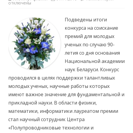
В
отключены
з
с
а
е
п
в
и
Подведены итоги
о
с
л
и
конкурса на соискание
о
П
д
о
премий для молодых
а
д
И
в
ученых по случаю 90-
г
е
н
д
летия со дня основания
а
е
т
н
Национальной академии
о
ы
в
и
наук Беларуси. Конкурс
с
т
к
о
проводился в целях поддержки талантливых
о
г
г
и
молодых ученых, научные работы которых
о
к
о
имеют важное значение для фундаментальной и
н
к
прикладной науки. В области физики,
у
р
математики, информатики лауреатом премии
с
а
стал научный сотрудник Центра
н
а
«Полупроводниковые технологии и
с
о