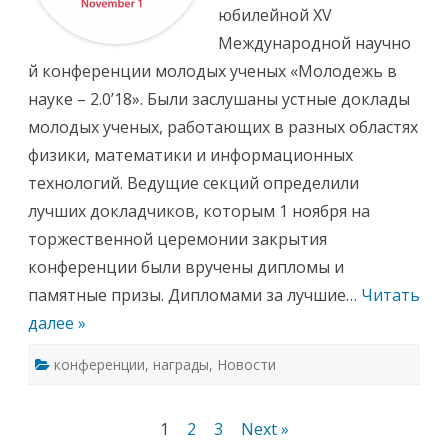
е
юбилейной XV
н
ы
Международной научно
л
у
й конференции молодых ученых «Молодежь в
ч
ш
науке – 2.0’18». Были заслушаны устные доклады
и
е
молодых ученых, работающих в разных областях
д
о
физики, математики и информационных
к
л
технологий. Ведущие секций определили
а
д
лучших докладчиков, которым 1 ноября на
ч
и
торжественной церемонии закрытия
к
и
конференции были вручены дипломы и
к
о
памятные призы. Дипломами за лучшие…
Читать
н
ф
далее »
е
р
е
конференции
,
награды
,
Новости
н
ц
и
и
«
Навигация
1
2
3
Next »
М