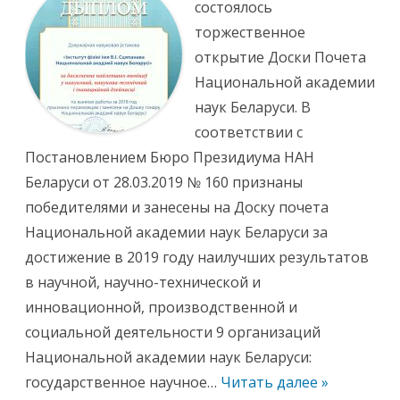
ж
состоялось
с
И
б
к
н
ы
торжественное
о
с
й
т
открытие Доски Почета
а
и
к
т
Национальной академии
а
у
д
т
наук Беларуси. В
е
ф
м
и
соответствии с
и
з
и
и
Постановлением Бюро Президиума НАН
н
к
а
и
Беларуси от 28.03.2019 № 160 признаны
у
з
к
а
победителями и занесены на Доску почета
!
н
е
Национальной академии наук Беларуси за
с
е
достижение в 2019 году наилучших результатов
н
н
в научной, научно-технической и
а
д
инновационной, производственной и
о
с
социальной деятельности 9 организаций
к
у
Национальной академии наук Беларуси:
п
о
государственное научное…
Читать далее »
ч
е