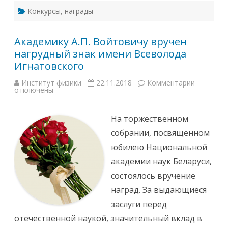
т
Конкурсы
,
награды
а
Н
а
ц
Академику А.П. Войтовичу вручен
и
о
нагрудный знак имени Всеволода
н
а
Игнатовского
л
ь
н
Институт физики
22.11.2018
Комментарии
к
о
отключены
з
й
а
а
п
к
и
На торжественном
а
с
д
и
собрании, посвященном
е
А
м
к
юбилею Национальной
и
а
и
д
академии наук Беларуси,
н
е
а
м
состоялось вручение
у
и
к
к
наград. За выдающиеся
Б
у
е
А
заслуги перед
л
.
а
П
отечественной наукой, значительный вклад в
р
.
у
В