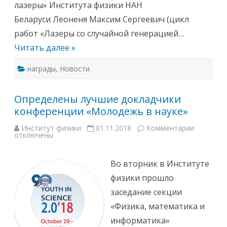
лазеры» Института физики НАН
и
с
Беларуси Леоненя Максим Сергеевич (цикл
к
а
работ «Лазеры со случайной генерацией…
н
и
Читать далее »
е
п
р
награды
,
Новости
е
м
и
й
Определены лучшие докладчики
д
л
конференции «Молодежь в науке»
я
м
о
Институт физики
01.11.2018
Комментарии
к
л
отключены
з
о
а
д
п
ы
и
х
Во вторник в Институте
с
у
и
ч
физики прошло
О
е
п
н
заседание секции
р
ы
е
х
«Физика, математика и
д
е
информатика»
л