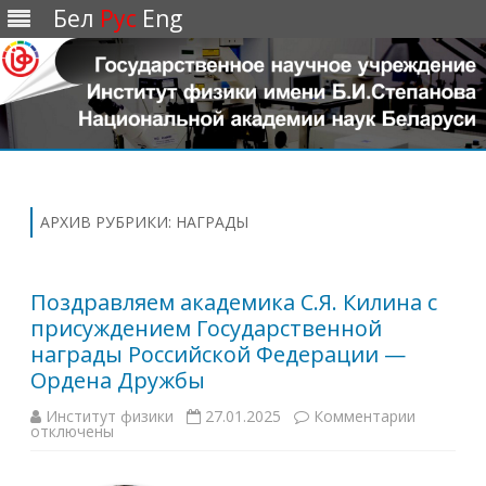
Бел
Рус
Eng
Перейти
к
содержимому
АРХИВ РУБРИКИ:
НАГРАДЫ
Поздравляем академика С.Я. Килина с
присуждением Государственной
награды Российской Федерации —
Ордена Дружбы
Институт физики
27.01.2025
Комментарии
к
отключены
з
а
п
и