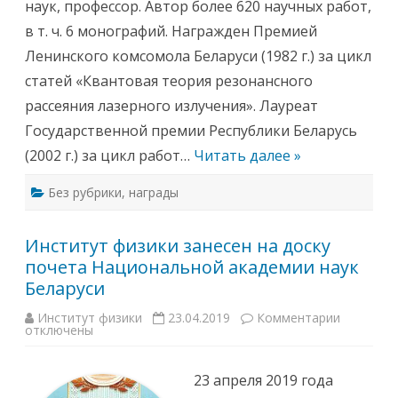
наук, профессор. Автор более 620 научных работ,
а
.
д
Я
в т. ч. 6 монографий. Награжден Премией
ы
.
Р
и
Ленинского комсомола Беларуси (1982 г.) за цикл
о
з
с
б
статей «Квантовая теория резонансного
с
р
и
а
рассеяния лазерного излучения». Лауреат
й
н
с
и
Государственной премии Республики Беларусь
к
н
о
о
(2002 г.) за цикл работ…
Читать далее »
й
с
Ф
т
е
р
д
Без рубрики
,
награды
а
е
н
р
н
а
ы
ц
Институт физики занесен на доску
м
и
ч
почета Национальной академии наук
и
л
—
е
Беларуси
О
н
р
о
д
м
Институт физики
23.04.2019
Комментарии
к
е
Р
отключены
з
н
о
а
а
с
п
Д
с
и
р
23 апреля 2019 года
и
с
у
й
и