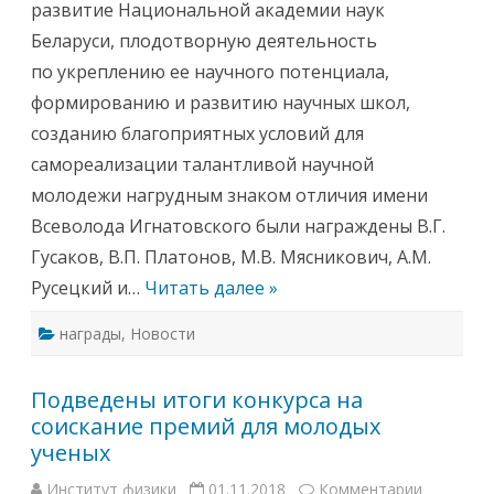
развитие Национальной академии наук
с
о
и
й
Беларуси, плодотворную деятельность
т
о
по укреплению ее научного потенциала,
в
и
формированию и развитию научных школ,
ч
у
созданию благоприятных условий для
в
р
самореализации талантливой научной
у
ч
молодежи нагрудным знаком отличия имени
е
н
Всеволода Игнатовского были награждены В.Г.
н
а
Гусаков, В.П. Платонов, М.В. Мясникович, А.М.
г
р
Русецкий и…
Читать далее »
у
д
н
награды
,
Новости
ы
й
з
н
Подведены итоги конкурса на
а
к
соискание премий для молодых
и
м
ученых
е
н
и
Институт физики
01.11.2018
Комментарии
к