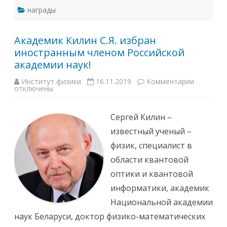
с
награды
п
р
и
с
Академик Килин С.Я. избран
у
ж
иностранным членом Российской
д
е
академии наук!
н
и
е
Институт физики
16.11.2019
Комментарии
к
м
отключены
з
Г
а
о
п
с
и
Сергей Килин –
у
с
д
и
известный ученый –
а
А
р
к
физик, специалист в
с
а
т
д
области квантовой
в
е
е
м
оптики и квантовой
н
и
н
к
информатики, академик
о
К
й
и
Национальной академии
н
л
а
и
наук Беларуси, доктор физико-математических
г
н
р
С