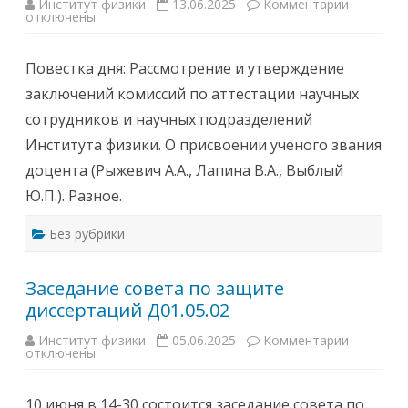
н
Институт физики
13.06.2025
Комментарии
к
и
отключены
з
е
а
С
п
о
и
Повестка дня: Рассмотрение и утверждение
в
с
е
и
заключений комиссий по аттестации научных
т
2
а
0
сотрудников и научных подразделений
п
и
о
ю
Института физики. О присвоении ученого звания
з
н
а
я
доцента (Рыжевич А.А., Лапина В.А., Выблый
щ
2
и
0
Ю.П.). Разное.
т
2
е
5
д
г
и
Без рубрики
.
с
в
с
1
е
1
р
Заседание совета по защите
-
т
0
диссертаций Д01.05.02
а
0
ц
с
и
о
Институт физики
05.06.2025
Комментарии
к
й
с
отключены
з
Д
т
а
0
о
п
1
и
и
.
т
10 июня в 14-30 состоится заседание совета по
с