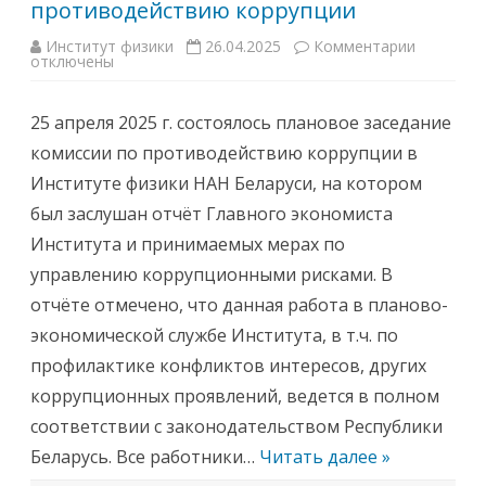
а
противодействию коррупции
ц
ф
и
и
й
Институт физики
26.04.2025
Комментарии
к
з
Д
отключены
з
и
0
а
к
1
п
и
.
и
0
25 апреля 2025 г. состоялось плановое заседание
с
5
и
.
комиссии по противодействию коррупции в
П
0
л
2
Институте физики НАН Беларуси, на котором
а
н
был заслушан отчёт Главного экономиста
о
в
Института и принимаемых мерах по
о
е
управлению коррупционными рисками. В
з
а
отчёте отмечено, что данная работа в планово-
с
е
экономической службе Института, в т.ч. по
д
а
профилактике конфликтов интересов, других
н
и
коррупционных проявлений, ведется в полном
е
к
соответствии с законодательством Республики
о
м
Беларусь. Все работники…
Читать далее »
и
с