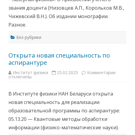
в
звания доцента (Низовцев А.П., Корольков М.В.,
1
1
Чижевский В.Н.). Об издании монографии.
-
0
Разное.
0
в
Б
Без рубрики
о
л
ь
ш
Открыта новая специальность по
о
м
аспирантуре
к
о
н
Институт физики
25.02.2025
Комментарии
к
ф
отключены
з
е
а
р
п
е
и
н
В Институте физики НАН Беларуси открыта
с
ц
и
-
новая специальность для реализации
О
з
т
а
образовательной программы по аспирантуре:
к
л
р
е
05.13.20 — Квантовые методы обработки
ы
И
т
н
информации (физико-математические науки).
а
с
н
т