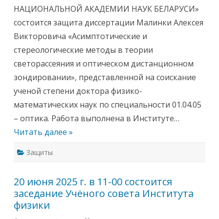
т
НАЦИОНАЛЬНОЙ АКАДЕМИИ НАУК БЕЛАРУСИ»
я
б
состоится защита диссертации Малинки Алексея
р
я
Викторовича «Асимптотические и
2
0
стереологические методы в теории
2
5
светорассеяния и оптическом дистанционном
г
.
зондировании», представленной на соискание
в
1
ученой степени доктора физико-
4
:
математических наук по специальности 01.04.05
3
0
– оптика. Работа выполнена в Институте…
с
о
Читать далее »
с
т
о
Защиты
и
т
с
я
20 июня 2025 г. в 11-00 состоится
з
а
заседание Учёного совета Института
с
е
физики
д
а