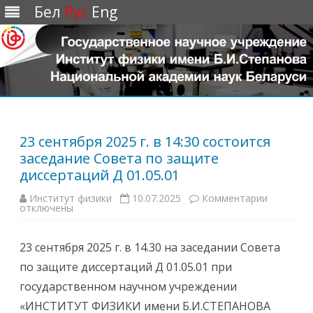
Бел
Рус
Eng
Перейти
к
содержимому
23 сентября 2025 г. в 14:30 состоится
заседание Совета по защите
диссертаций Д 01.05.01
Институт физики
10.07.2025
Комментарии
к
отключены
з
а
п
и
23 сентября 2025 г. в 14.30 на заседании Совета
с
и
по защите диссертаций Д 01.05.01 при
2
3
государственном научном учреждении
с
е
«ИНСТИТУТ ФИЗИКИ имени Б.И.СТЕПАНОВА
н