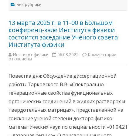
с
Без рубрики
и
и
п
о
13 марта 2025 г. в 11-00 в Большом
п
р
конференц-зале Института физики
о
т
состоится заседание Учёного совета
и
в
Института физики
о
д
Институт физики
06.03.2025
Комментарии
к
е
отключены
з
й
а
с
п
т
и
в
Повестка дня: Обсуждение диссертационной
с
и
и
ю
работы Тарковского В.В. «Спектрально-
1
к
3
о
генерационные свойства функциональных
м
р
а
р
органических соединений в жидких растворах и
р
у
т
п
твердотельных матрицах», представленной на
а
ц
2
и
соискание ученой степени доктора физико-
0
и
2
математических наук по специальности «01.04.21
5
г
– лазерная физика». О присвоении ученого
.