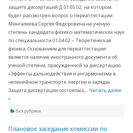
0
с
и
5
я
защите диссертаций Д 01.05.02, на котором
З
.
з
а
0
а
будет рассмотрен вопрос о переаттестации
с
1
с
е
е
Мингалеева Сергея Федоровича на ученую
д
д
а
а
степень кандидата физико-математических наук
н
н
и
и
по специальности 01.04.02 – Теоретическая
е
е
с
У
физика. Основанием для переаттестации
о
ч
в
ё
является наличие иностранного документа об
е
н
т
о
ученой степени, присужденной за диссертацию
а
г
п
о
«Эффекты дальнодействия и ангармонизма в
о
с
з
о
нелинейном транспорте энергии и заряда».
а
в
щ
е
Защита диссертации состоялась…
Читать далее
и
т
т
а
»
е
И
д
н
и
с
Без рубрики
с
т
с
и
е
т
р
у
Плановое заседание комиссии по
т
т
а