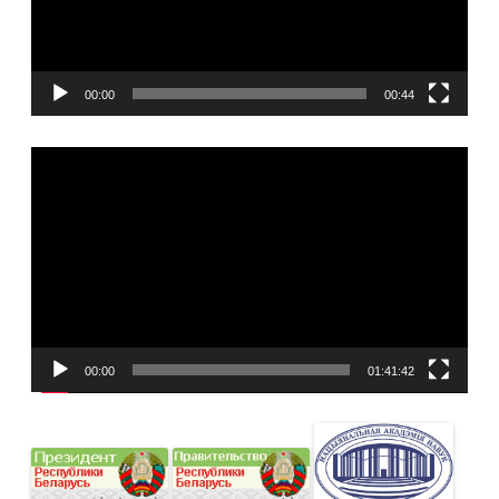
00:00
00:44
Видеоплеер
00:00
01:41:42