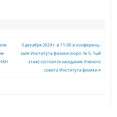
й
АСПИРАНТУРА И
У
ДОКТОРАНТУРА
ч
е
н
БЕЛОРУССКОЕ ФИЗИЧЕСКОЕ
о
г
ОБЩЕСТВО
о
с
о
ПРОФСОЮЗ
в
е
шом
3 декабря 2024 г. в 11-00 в конференц-
т
а
ие
зале Института физики (корп. № 5, 1ый
(
к
о
 НАН
этаж) состоится заседание Учёного
р
п
совета Института физики
.
№
5
,
1
-
ы
й
э
т
а
ж
)