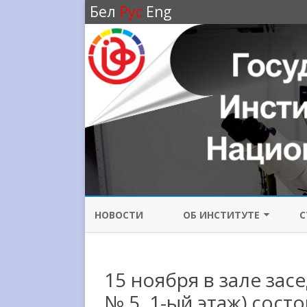
Бел
Рус
Eng
НОВОСТИ
ОБ ИНСТИТУТЕ
С
ИСТОРИЯ ИНСТИТУТА
15 ноября в зале зас
НАПРАВЛЕНИЯ
ИССЛЕДОВАНИЙ
№ 5, 1-ый этаж) сост