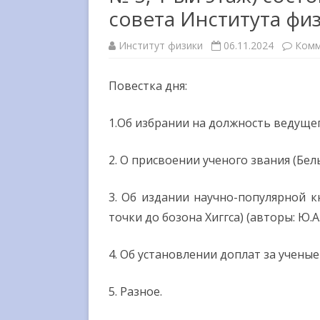
совета Института фи
МЕЖДУНАРОДНОЕ
СОТРУДНИЧЕСТВО
Институт физики
06.11.2024
Комм
ВЫШЕСТОЯЩИЕ
ОРГАНИЗАЦИИ
Повестка дня:
ГОСУДАРСТВЕННЫЕ НАГРАД
1.Об избрании на должность ведущего
СМИ О НАС
2. О присвоении ученого звания (Бель
3. Об издании научно-популярной к
точки до бозона Хиггса) (авторы: Ю.А
4. Об установлении доплат за ученые
5. Разное.