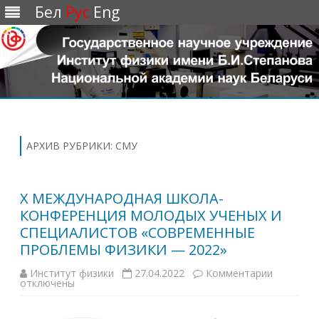
Бел
Рус
Eng
Перейти
к
содержимому
АРХИВ РУБРИКИ:
СМУ
X МЕЖДУНАРОДНАЯ ШКОЛА-
КОНФЕРЕНЦИЯ МОЛОДЫХ УЧЕНЫХ И
СПЕЦИАЛИСТОВ «СОВРЕМЕННЫЕ
ПРОБЛЕМЫ ФИЗИКИ — 2022»
Институт физики
27.04.2022
Комментарии
к
отключены
з
а
п
и