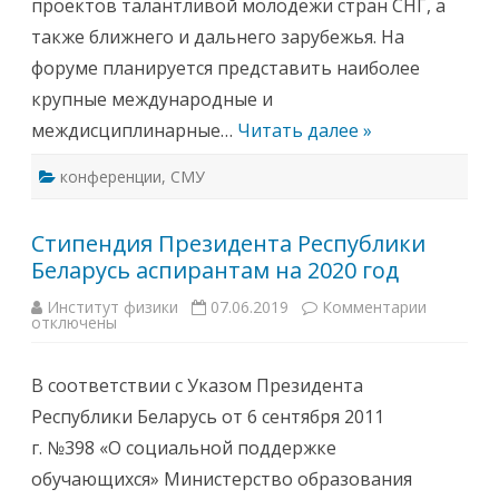
проектов талантливой молодежи стран СНГ, а
Р
д
Е
н
также ближнего и дальнего зарубежья. На
М
а
Е
я
форуме планируется представить наиболее
Н
н
Н
а
крупные международные и
Ы
у
Е
ч
междисциплинарные…
Читать далее »
П
н
Р
а
О
я
Б
конференции
,
СМУ
к
Л
о
Е
н
М
ф
Ы
Стипендия Президента Республики
е
Ф
р
Беларусь аспирантам на 2020 год
И
е
З
н
И
ц
Институт физики
07.06.2019
Комментарии
к
К
и
отключены
з
И
я
а
—
«
п
2
М
и
0
о
В соответствии с Указом Президента
с
2
л
и
0
о
Республики Беларусь от 6 сентября 2011
С
»
д
т
е
г. №398 «О социальной поддержке
и
ж
п
ь
обучающихся» Министерство образования
е
в
н