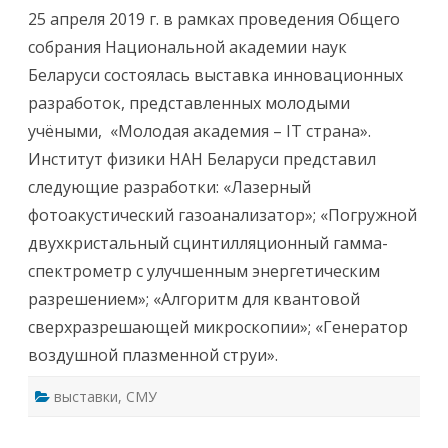
и
с
25 апреля 2019 г. в рамках проведения Общего
с
п
и
и
собрания Национальной академии наук
«
р
М
а
Беларуси состоялась выставка инновационных
о
н
л
т
разработок, представленных молодыми
о
а
д
м
учёными, «Молодая академия – IT страна».
а
н
я
а
Институт физики НАН Беларуси представил
а
2
к
0
следующие разработки: «Лазерный
а
2
д
0
фотоакустический газоанализатор»; «Погружной
е
г
м
о
двухкристальный сцинтилляционный гамма-
и
д
я
спектрометр с улучшенным энергетическим
–
I
разрешением»; «Алгоритм для квантовой
T
с
сверхразрешающей микроскопии»; «Генератор
т
р
воздушной плазменной струи».
а
н
а
выставки
,
СМУ
»