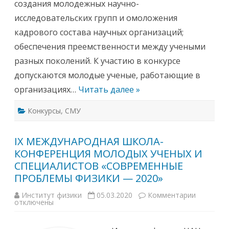
создания молодежных научно-
Е
а
М
к
исследовательских групп и омоложения
Е
а
Н
д
кадрового состава научных организаций;
Н
е
Ы
м
обеспечения преемственности между учеными
Е
и
П
я
разных поколений. К участию в конкурсе
Р
н
О
а
допускаются молодые ученые, работающие в
Б
у
Л
к
организациях…
Читать далее »
Е
Б
М
е
Ы
л
Ф
Конкурсы
,
СМУ
а
И
р
З
у
И
с
К
IX МЕЖДУНАРОДНАЯ ШКОЛА-
и
И
о
КОНФЕРЕНЦИЯ МОЛОДЫХ УЧЕНЫХ И
—
б
2
ъ
СПЕЦИАЛИСТОВ «СОВРЕМЕННЫЕ
0
я
2
в
ПРОБЛЕМЫ ФИЗИКИ — 2020»
2
и
»
л
Институт физики
05.03.2020
Комментарии
к
а
отключены
з
к
а
о
п
н
и
к