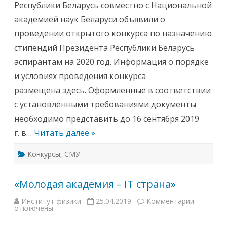
н
Республики Беларусь совместно с Национальной
д
а
и
у
академией наук Беларуси объявили о
я
к
П
е
проведении открытого конкурса по назначению
р
–
е
2
стипендий Президента Республики Беларусь
з
.
и
0
аспирантам на 2020 год. Информация о порядке
д
’
е
1
и условиях проведения конкурса
н
9
т
»
размещена здесь. Оформленные в соответствии
а
Р
с установленными требованиями документы
е
с
необходимо представить до 16 сентября 2019
п
у
г. в…
Читать далее »
б
л
и
Конкурсы
,
СМУ
к
и
Б
е
«Молодая академия – IT страна»
л
а
р
Институт физики
25.04.2019
Комментарии
к
у
отключены
з
с
а
ь
п
а