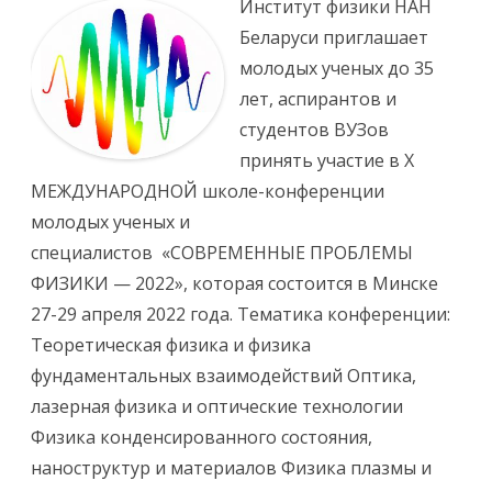
Институт физики НАН
с
и
Беларуси приглашает
X
М
молодых ученых до 35
Е
Ж
лет, аспирантов и
Д
У
студентов ВУЗов
Н
А
принять участие в X
Р
О
МЕЖДУНАРОДНОЙ школе-конференции
Д
Н
молодых ученых и
А
Я
специалистов «СОВРЕМЕННЫЕ ПРОБЛЕМЫ
Ш
К
ФИЗИКИ — 2022», которая состоится в Минске
О
Л
27-29 апреля 2022 года. Тематика конференции:
А
-
Теоретическая физика и физика
К
О
фундаментальных взаимодействий Оптика,
Н
Ф
лазерная физика и оптические технологии
Е
Р
Физика конденсированного состояния,
Е
Н
наноструктур и материалов Физика плазмы и
Ц
И