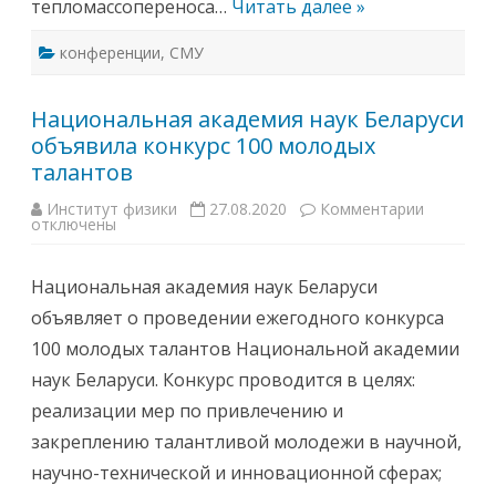
тепломассопереноса…
Читать далее »
Я
М
О
конференции
,
СМУ
Л
О
Д
Ы
Национальная академия наук Беларуси
Х
У
объявила конкурс 100 молодых
Ч
Е
талантов
Н
Ы
Х
Институт физики
27.08.2020
Комментарии
к
И
отключены
з
С
а
П
п
Е
и
Национальная академия наук Беларуси
Ц
с
И
и
объявляет о проведении ежегодного конкурса
А
Н
Л
а
100 молодых талантов Национальной академии
И
ц
С
и
наук Беларуси. Конкурс проводится в целях:
Т
о
О
н
реализации мер по привлечению и
В
а
«
л
закреплению талантливой молодежи в научной,
С
ь
О
н
научно-технической и инновационной сферах;
В
а
Р
я