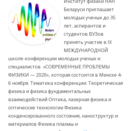
Институт физики НАН
с
у
и
р
Беларуси приглашает
I
с
X
1
молодых ученых до 35
М
0
Е
0
лет, аспирантов и
Ж
м
Д
о
студентов ВУЗов
У
л
Н
о
принять участие в IX
А
д
Р
ы
МЕЖДУНАРОДНОЙ
О
х
Д
т
школе-конференции молодых ученых и
Н
а
А
л
специалистов «СОВРЕМЕННЫЕ ПРОБЛЕМЫ
Я
а
Ш
н
ФИЗИКИ — 2020», которая состоится в Минске 4-
К
т
О
о
6 ноября. Тематика конференции: Теоретическая
Л
в
А
физика и физика фундаментальных
-
К
взаимодействий Оптика, лазерная физика и
О
Н
оптические технологии Физика
Ф
Е
конденсированного состояния, наноструктур и
Р
Е
материалов Физика плазмы и
Н
Ц