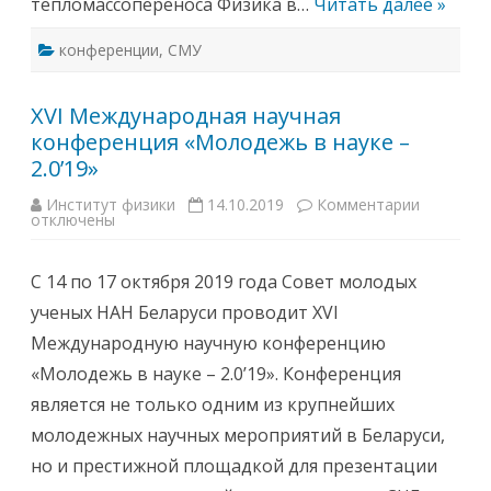
тепломассопереноса Физика в…
Читать далее »
И
Я
М
конференции
,
СМУ
О
Л
О
Д
XVI Международная научная
Ы
Х
конференция «Молодежь в науке –
У
Ч
2.0’19»
Е
Н
Ы
Институт физики
14.10.2019
Комментарии
к
Х
отключены
з
И
а
С
п
П
и
С 14 по 17 октября 2019 года Совет молодых
Е
с
Ц
и
ученых НАН Беларуси проводит XVI
И
X
А
V
Международную научную конференцию
Л
I
И
М
«Молодежь в науке – 2.0’19». Конференция
С
е
Т
ж
является не только одним из крупнейших
О
д
В
у
молодежных научных мероприятий в Беларуси,
«
н
С
а
но и престижной площадкой для презентации
О
р
В
о