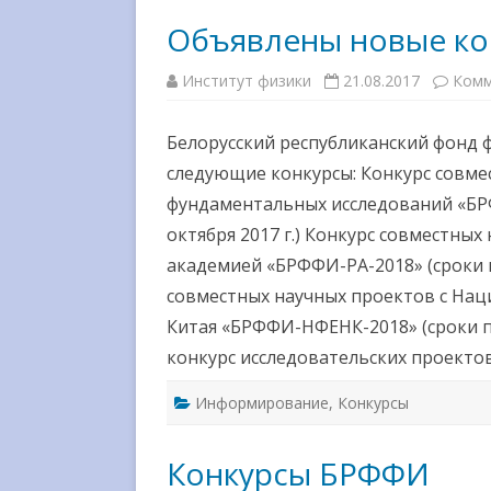
МЕЖДУНАРОДНОЕ
Объявлены новые к
СОТРУДНИЧЕСТВО
Институт физики
21.08.2017
Комм
ВЫШЕСТОЯЩИЕ
ОРГАНИЗАЦИИ
Белорусский республиканский фонд
ГОСУДАРСТВЕННЫЕ НАГРАД
следующие конкурсы: Конкурс совме
фундаментальных исследований «БР
СМИ О НАС
октября 2017 г.) Конкурс совместны
академией «БРФФИ-РА-2018» (сроки по
совместных научных проектов с На
Китая «БРФФИ-НФЕНК-2018» (сроки по
конкурс исследовательских проект
Информирование
,
Конкурсы
Конкурсы БРФФИ