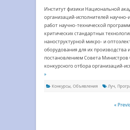
Институт физики Национальной акад
организаций-исполнителей научно-и
работ научно-технической программ
критических стандартных технологи
наноструктурной микро- и оптоэлект
оборудования для их производства 
постановлением Совета Министров Со
конкурсного отбора организаций-и
»
Конкурсы
,
Объявления
Луч
,
Прогр
Навигация
« Previ
по
записям