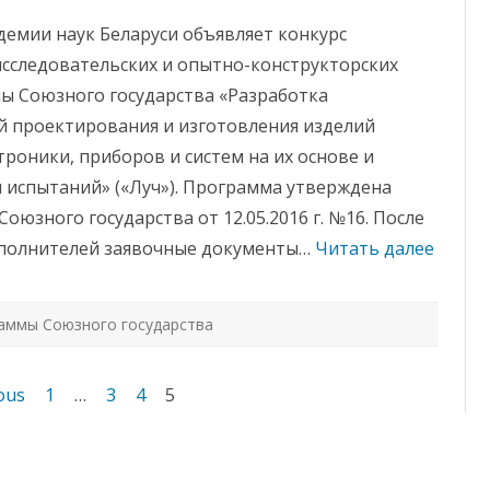
а
п
емии наук Беларуси объявляет конкурс
и
с
сследовательских и опытно-конструкторских
и
О
ы Союзного государства «Разработка
б
ъ
й проектирования и изготовления изделий
я
в
роники, приборов и систем на их основе и
л
е
и испытаний» («Луч»). Программа утверждена
н
к
юзного государства от 12.05.2016 г. №16. После
о
н
сполнителей заявочные документы…
Читать далее
к
у
р
с
п
аммы Союзного государства
о
п
р
о
г
ous
1
…
3
4
5
р
а
м
м
е
С