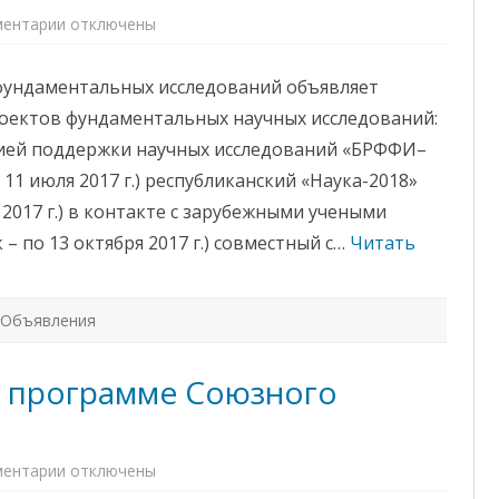
с
АСПИРАНТУРА И
ы
ентарии
к
отключены
Б
ДОКТОРАНТУРА
з
Р
а
Ф
п
БЕЛОРУССКОЕ ФИЗИЧЕСКОЕ
Ф
фундаментальных исследований объявляет
и
И
с
ОБЩЕСТВО
роектов фундаментальных научных исследований:
и
К
цией поддержки научных исследований «БРФФИ–
о
ПРОФСОЮЗ
н
 11 июля 2017 г.) республиканский «Наука-2018»
к
у
я 2017 г.) в контакте с зарубежными учеными
р
с
 – по 13 октября 2017 г.) совместный с…
Читать
ы
Б
Р
Ф
Ф
Объявления
И
о программе Союзного
ентарии
к
отключены
з