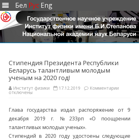
Бел
Рус
Eng
Перейти
к
содержимому
Стипендия Президента Республики
Беларусь талантливым молодым
ученым на 2020 год!
Институт физики
17.12.2019
Комментарии
к
отключены
з
а
п
и
Глава государства издал распоряжение от 9
с
и
декабря 2019 г. №233рп «О поощрении
С
т
талантливых молодых ученых».
и
п
Стипендий в 2020 году удостоены следующие
е