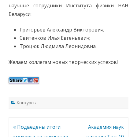
н
научные сотрудники Института физики НАН
д
и
Беларуси:
я
П
р
е
Григорьев Александр Викторович;
з
и
Свитенков Илья Евгеньевич;
д
е
Троцюк Людмила Леонидовна.
н
т
а
Р
Желаем коллегам новых творческих успехов!
е
с
п
у
б
л
и
к
и
Конкурсы
Б
е
л
а
р
у
Навигация
Подведены итоги
Академия наук
с
ь
по
конкурса на соискание
назвала Топ-10