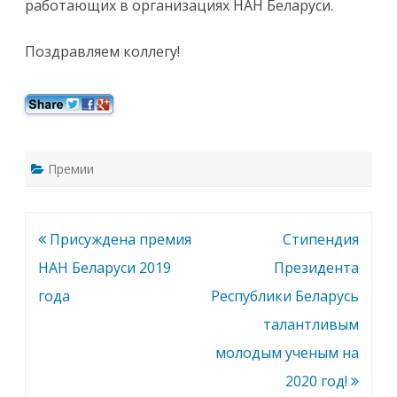
и
работающих в организациях НАН Беларуси.
й
д
л
Поздравляем коллегу!
я
м
о
л
о
д
ы
х
у
ч
Премии
е
н
ы
х
Навигация
Присуждена премия
Стипендия
по
НАН Беларуси 2019
Президента
записям
года
Республики Беларусь
талантливым
молодым ученым на
2020 год!