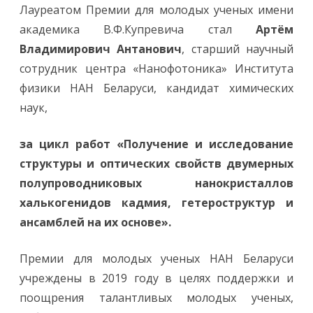
д
Лауреатом Премии для молодых ученых имени
е
н
академика В.Ф.Купревича стал
Артём
ы
и
Владимирович Антанович
, старший научный
т
о
сотрудник центра «Нанофотоника» Института
г
и
физики НАН Беларуси, кандидат химических
к
о
наук,
н
к
у
р
за цикл работ «Получение и исследование
с
а
структуры и оптических свойств двумерных
н
а
полупроводниковых нанокристаллов
с
о
халькогенидов кадмия, гетероструктур и
и
с
ансамблей на их основе».
к
а
н
и
Премии для молодых ученых НАН Беларуси
е
п
учреждены в 2019 году в целях поддержки и
р
е
поощрения талантливых молодых ученых,
м