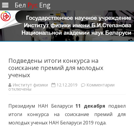
Бел
Рус
Eng
Перейти
к
содержимому
Подведены итоги конкурса на
соискание премий для молодых
ученых
Институт физики
12.12.2019
Комментарии
к
отключены
з
а
п
и
Президиум НАН Беларуси
11 декабря
подвел
с
и
итоги конкурса на соискание премий для
П
о
молодых ученых НАН Беларуси 2019 года.
д
в
е