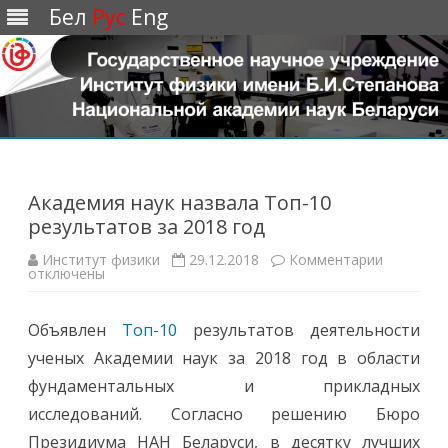
Бел
Рус
Eng
Перейти
к
содержимому
Академия наук назвала Топ-10
результатов за 2018 год
Институт физики
29.12.2018
Комментарии
к
отключены
з
а
п
и
Объявлен
Топ-10
результатов деятельности
с
и
ученых Академии наук за 2018 год в области
А
к
фундаментальных и прикладных
а
д
исследований. Согласно решению Бюро
е
м
Президиума НАН Беларуси, в десятку лучших
и