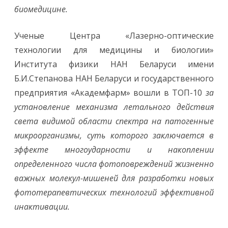
0
биомедицине.
1
8
г
о
Ученые Центра «Лазерно-оптические
д
технологии для медицины и биологии»
Института физики НАН Беларуси имени
Б.И.Степанова НАН Беларуси и государственного
предприятия «Академфарм» вошли в ТОП-10
за
установление механизма летального действия
света видимой области спектра на патогенные
микроорганизмы, суть которого заключается в
эффекте многоударности и накоплении
определенного числа фотоповреждений жизненно
важных молекул-мишеней для разработки новых
фототерапевтических технологий эффективной
инактивации.