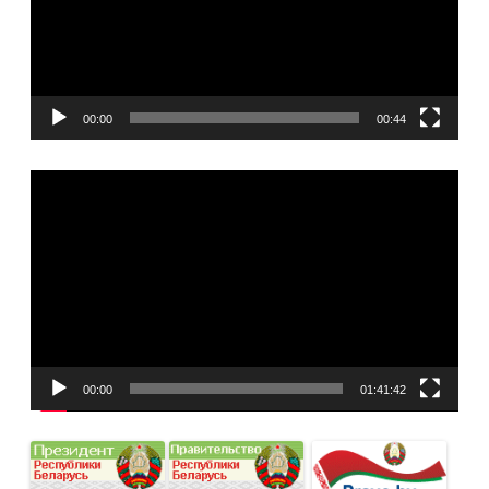
00:00
00:44
Видеоплеер
00:00
01:41:42