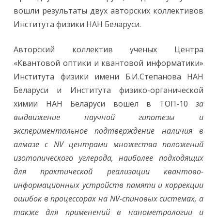
я
вошли результаты двух авторских коллективов
н
а
Института физики НАН Беларуси.
у
к
н
а
Авторский коллектив ученых Центра
з
в
«Квантовой оптики и квантовой информатики»
а
л
Института физики имени Б.И.Степанова НАН
а
Т
Беларуси и Института физико-органической
о
п
химии НАН Беларуси вошел в ТОП-10
за
-
1
выдвижение научной гипотезы и
0
р
экспериментальное подтверждение наличия в
е
з
алмазе с NV центрами множества положений
у
л
изотопического углерода, наиболее подходящих
ь
т
для практической реализации квантово-
а
т
информационных устройств памяти и коррекции
о
в
ошибок в процессорах на NV-спиновых системах, а
з
а
также для применений в нанометрологии и
2