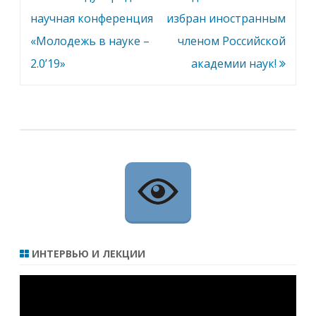
по
научная конференция
избран иностранным
записям
«Молодежь в науке –
членом Российской
2.0’19»
академии наук!
ИНТЕРВЬЮ И ЛЕКЦИИ
Видеоплеер