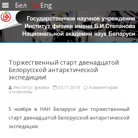
Бел
Рус
Eng
Перейти
к
содержимому
Торжественный старт двенадцатой
Белорусской антарктической
экспедиции!
Институт физики
05.11.2019
Комментарии
к
отключены
з
а
п
и
5 ноября в НАН Беларуси дан торжественный
с
и
старт двенадцатой Белорусской антарктической
Т
о
экспедиции.
р
ж
е