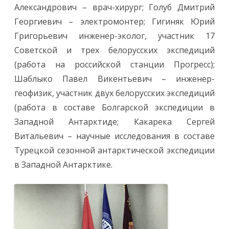
к
Александрович – врач-хирург; Голуб Дмитрий
о
й
Георгиевич – электромонтер; Гигиняк Юрий
а
н
Григорьевич инженер-эколог, участник 17
т
а
Советской и трех белорусских экспедиций
р
к
(работа на российской станции Прогресс);
т
и
Шаблыко Павел Викентьевич – инженер-
ч
е
геофизик, участник двух белорусских экспедиций
с
к
(работа в составе Болгарской экспедиции в
о
й
Западной Антарктиде; Какарека Сергей
э
к
Витальевич – научные исследования в составе
с
п
Турецкой сезонной антарктической экспедиции
е
д
в Западной Антарктике.
и
ц
и
и
!