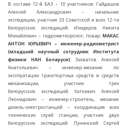
с
В составе 12-й БАЭ – 10 участников: Гайдашов
т
в
Алексей Александрович – начальник
е
н
экспедиции, участник 33 Советской и всех 12-ти
н
ы
белорусских экспедиций; Изидеров Никита
й
с
Михайлович – гидрометеоролог, повар;
МАКАС
т
а
АНТОН ЮРЬЕВИЧ – инженер-радиометрист
р
т
(младший научный сотрудник Института
д
в
физики НАН Беларуси)
; Захватов Алексей
е
н
Анатольевич – инженер-механик по
а
д
эксплуатации транспортных средств и средств
ц
а
механизации, участник трех
т
о
белорусских
экспедиций; Хаткевич Алексей
й
Б
Леонидович – инженер-строитель, механик
е
л
дизель-электростанций – координация всех
о
р
технических служб станции, участник двух
у
с
белорусских экспедиций; Пунинский Сергей
с