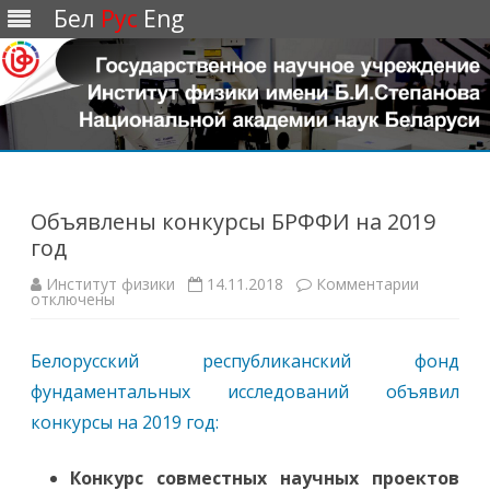
Бел
Рус
Eng
Перейти
к
содержимому
Объявлены конкурсы БРФФИ на 2019
год
Институт физики
14.11.2018
Комментарии
к
отключены
з
а
п
и
Белорусский республиканский фонд
с
и
фундаментальных исследований объявил
О
б
конкурсы на 2019 год:
ъ
я
в
л
Конкурс совместных научных проектов
е