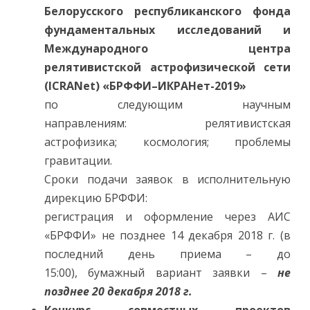
н
Белорусского республиканского фонда
ы
к
фундаментальных исследований и
о
н
Международного центра
к
у
релятивистской астрофизической сети
р
с
(ICRANet) «БРФФИ–ИКРАНет-2019»
ы
Б
по следующим научным
Р
Ф
направлениям: релятивистская
Ф
астрофизика; космология; проблемы
И
н
гравитации.
а
2
Сроки подачи заявок в исполнительную
0
1
дирекцию БРФФИ:
9
г
регистрация и оформление через АИС
о
д
«БРФФИ» не позднее 14 декабря 2018 г. (в
последний день приема – до
15:00), бумажный вариант заявки –
не
позднее 20 декабря 2018 г.