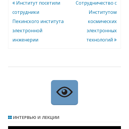
н
Навигация
Институт посетили
Сотрудничество с
и
и
по
сотрудники
Институтом
записям
Пекинского института
космических
электронной
электронных
инженерии
технологий
ИНТЕРВЬЮ И ЛЕКЦИИ
Видеоплеер