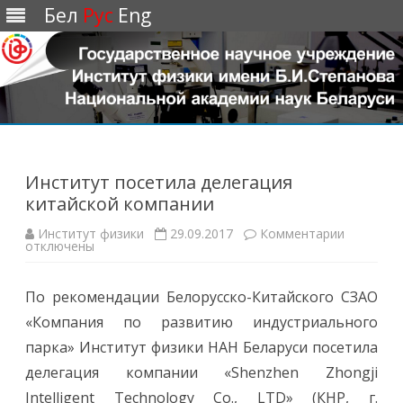
Бел
Рус
Eng
Перейти
к
содержимому
Институт посетила делегация
китайской компании
Институт физики
29.09.2017
Комментарии
к
отключены
з
а
п
и
По рекомендации Белорусско-Китайского СЗАО
с
и
«Компания по развитию индустриального
И
н
парка» Институт физики НАН Беларуси посетила
с
т
делегация компании «Shenzhen Zhongji
и
т
Intelligent Technology Co., LTD» (КНР, г.
у