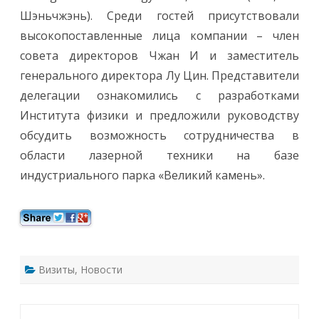
т
Шэньчжэнь). Среди гостей присутствовали
п
о
высокопоставленные лица компании – член
с
е
совета директоров Чжан И и заместитель
т
и
генерального директора Лу Цин. Представители
л
а
делегации ознакомились с разработками
д
е
Института физики и предложили руководству
л
е
обсудить возможность сотрудничества в
г
а
области лазерной техники на базе
ц
и
индустриального парка «Великий камень».
я
к
и
т
а
й
с
к
о
й
Визиты
,
Новости
к
о
м
п
а