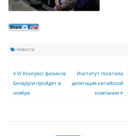
Новости
Навигация
VI Конгресс физиков
Институт посетила
по
Беларуси пройдет в
делегация китайской
записям
ноябре
компании