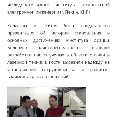
т
исследовательского института комплексной
у
т
электронной инженерии (г. Пекин, КНР).
п
о
с
е
Коллегам из Китая была представлена
т
и
презентация об истории становления и
л
и
основных достижениях Института физики.
с
о
Большую заинтересованность вызвали
т
р
разработки наших ученых в области оптики и
у
д
лазерной техники. Гости выразили надежду на
н
и
установление сотрудничества и развитие
к
и
взаимовыгодных отношений.
П
е
к
и
н
с
к
о
г
о
и