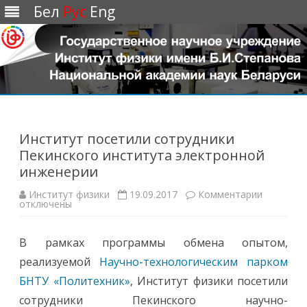
Бел
Рус
Eng
Перейти
к
содержимому
Институт посетили сотрудники
Пекинского института электронной
инженерии
Институт физики
19.09.2017
Комментарии
к
отключены
з
а
п
и
В рамках программы обмена опытом,
с
и
реализуемой
Научно-технологическим парком
И
н
БНТУ «Политехник»
, Институт физики посетили
с
т
сотрудники Пекинского научно-
и