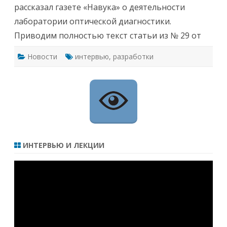
рассказал газете «Навука» о деятельности
е
т
лаборатории оптической диагностики.
о
в
Приводим полностью текст статьи из № 29 от
ы
е
т
Новости
интервью
,
разработки
е
х
н
о
л
о
г
и
и
н
а
с
л
ИНТЕРВЬЮ И ЛЕКЦИИ
у
ж
б
Видеоплеер
е
о
б
щ
е
с
т
в
а