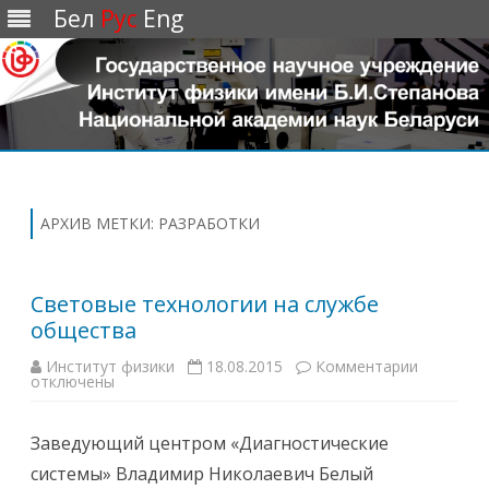
Бел
Рус
Eng
Перейти
к
содержимому
АРХИВ МЕТКИ:
РАЗРАБОТКИ
Световые технологии на службе
общества
Институт физики
18.08.2015
Комментарии
к
отключены
з
а
п
и
Заведующий центром «Диагностические
с
и
системы» Владимир Николаевич Белый
С
в