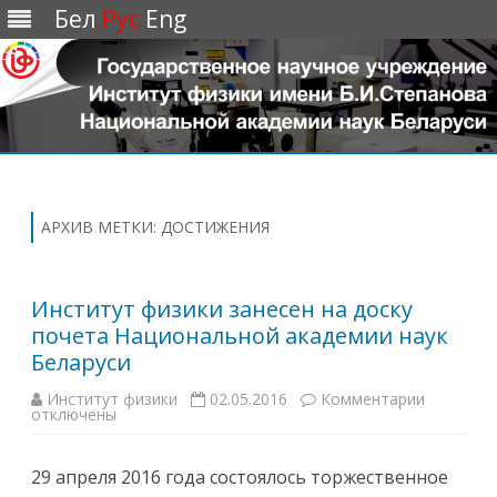
Бел
Рус
Eng
Перейти
к
содержимому
АРХИВ МЕТКИ:
ДОСТИЖЕНИЯ
Институт физики занесен на доску
почета Национальной академии наук
Беларуси
Институт физики
02.05.2016
Комментарии
к
отключены
з
а
п
и
29 апреля 2016 года состоялось торжественное
с
и