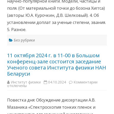
научно-популярной книги. Модели, частицы и
р
(
я
к
поля. (От материальной точки до бозона Хиггса)
в
о
з
р
(авторы: Ю.А. Курочкин, Д.В. Шелковый). 4. Об
а
п
л
.
установлении доплат за ученые степени, звания.
е
№
з
5
5. Разное.
а
,
с
1
е
ы
Без рубрики
д
й
а
э
н
т
и
а
11 октября 2024 г. в 11-00 в Большом
й
ж
У
)
конференц-зале состоится заседание
ч
с
е
о
Ученого совета Института физики НАН
н
с
о
Беларуси
т
г
о
о
и
Институт физики
04.10.2024
Комментарии
к
с
т
отключены
з
о
с
а
в
я
п
е
з
и
т
а
Повестка дня: Обсуждение диссертации А.В.
с
а
с
и
(
е
Мазаника «Спектроскопия тонких пленок и
1
к
д
1
о
а