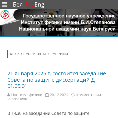
Бел
Рус
Eng
Перейти
к
содержимому
АРХИВ РУБРИКИ:
БЕЗ РУБРИКИ
21 января 2025 г. состоится заседание
Совета по защите диссертаций Д
01.05.01
Институт физики
20.12.2024
Комментарии
к
отключены
з
а
п
и
В 14.30 на заседании Совета по защите
с
и