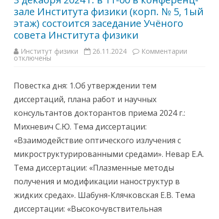
С
зале Института физики (корп. № 5, 1ый
о
в
этаж) состоится заседание Учёного
е
т
совета Института физики
а
п
Институт физики
26.11.2024
Комментарии
к
о
отключены
з
з
а
а
п
щ
и
и
Повестка дня: 1.Об утверждении тем
с
т
и
е
диссертаций, плана работ и научных
3
д
д
и
консультантов докторантов приема 2024 г.:
е
с
к
с
Михневич С.Ю. Тема диссертации:
а
е
б
р
«Взаимодействие оптического излучения с
р
т
я
а
микроструктурированными средами». Невар Е.А.
2
ц
0
и
Тема диссертации: «Плазменные методы
2
й
4
Д
получения и модификации наноструктур в
г
0
.
1
жидких средах». Шабуня-Клячковская Е.В. Тема
в
.
1
0
диссертации: «Высокочувствительная
1
5
-
.