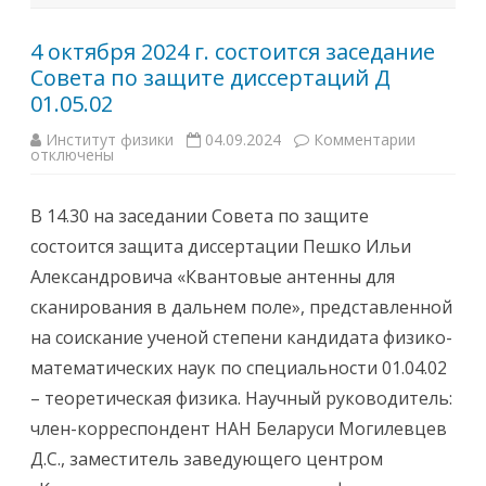
г
и
о
к
с
а
о
4 октября 2024 г. состоится заседание
и
в
д
Совета по защите диссертаций Д
е
и
т
а
01.05.02
а
г
И
н
н
о
Институт физики
04.09.2024
Комментарии
к
с
с
отключены
з
т
т
а
и
и
п
т
к
и
у
В 14.30 на заседании Совета по защите
а
с
т
л
и
а
состоится защита диссертации Пешко Ильи
а
4
ф
б
о
и
Александровича «Квантовые антенны для
о
к
з
р
т
и
сканирования в дальнем поле», представленной
а
я
к
т
б
и
на соискание ученой степени кандидата физико-
о
р
Н
р
я
А
математических наук по специальности 01.04.02
н
2
Н
о
0
Б
– теоретическая физика. Научный руководитель:
й
2
е
и
4
л
член-корреспондент НАН Беларуси Могилевцев
а
г
а
с
.
р
Д.С., заместитель заведующего центром
т
с
у
р
о