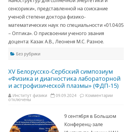
наноструктур для солнечной энергетики и
о
р
н
к
п
и
сенсорики», представленной на соискание
т
.
е
я
№
У
ученой степени доктора физико-
б
5
ч
р
,
ё
математических наук по специальности «01.04.05
я
1
н
2
-
о
– Оптика». О присвоении ученого звания
0
ы
г
2
й
о
доцента: Казак А.В., Леоненя М.С. Разное.
4
э
с
г
т
о
.
а
в
Без рубрики
в
ж
е
1
)
т
1
с
а
-
о
И
XV Белорусско-Сербский симпозиум
0
с
н
0
т
с
«Физика и диагностика лабораторной
в
о
т
Б
и
и астрофизической плазмы» (ФДП-15)
и
о
т
т
л
с
у
ь
Институт физики
09.09.2024
Комментарии
к
я
т
ш
отключены
з
з
а
о
а
а
ф
м
п
с
и
к
и
е
з
9 сентября в Большом
о
с
д
и
н
и
а
к
Конференц-зале
ф
X
н
и
е
V
и