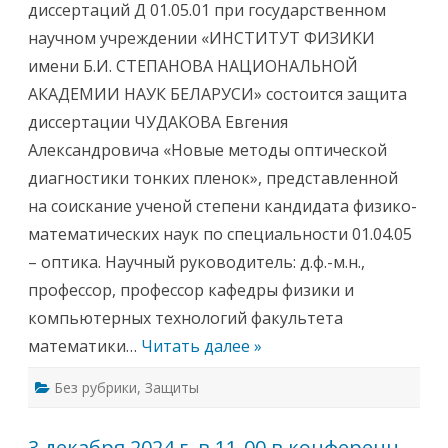
диссертаций Д 01.05.01 при государственном
2
1
научном учреждении «ИНСТИТУТ ФИЗИКИ
я
н
имени Б.И. СТЕПАНОВА НАЦИОНАЛЬНОЙ
в
а
АКАДЕМИИ НАУК БЕЛАРУСИ» состоится защита
р
я
диссертации ЧУДАКОВА Евгения
2
0
Александровича «Новые методы оптической
2
5
диагностики тонких пленок», представленной
г
.
на соискание ученой степени кандидата физико-
с
о
математических наук по специальности 01.04.05
с
т
– оптика. Научный руководитель: д.ф.-м.н.,
о
и
профессор, профессор кафедры физики и
т
с
компьютерных технологий факультета
я
з
математики…
Читать далее »
а
с
е
Без рубрики
,
Защиты
д
а
н
и
3 декабря 2024 г. в 11-00 в конференц-
е