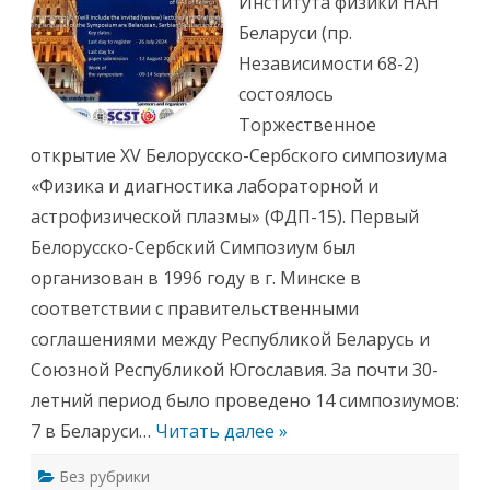
Института физики НАН
р
Б
е
е
е
У
Беларуси (пр.
н
л
ч
ц
о
ё
Независимости 68-2)
-
р
н
з
у
о
состоялось
а
с
г
л
с
о
Торжественное
е
к
с
с
о
о
открытие XV Белорусско-Сербского симпозиума
о
-
в
с
С
е
«Физика и диагностика лабораторной и
т
е
т
о
р
а
астрофизической плазмы» (ФДП-15). Первый
и
б
И
т
с
н
Белорусско-Сербский Симпозиум был
с
к
с
я
и
т
организован в 1996 году в г. Минске в
з
й
и
а
с
т
соответствии с правительственными
с
и
у
е
м
т
соглашениями между Республикой Беларусь и
д
п
а
а
о
ф
Союзной Республикой Югославия. За почти 30-
н
з
и
и
и
з
летний период было проведено 14 симпозиумов:
е
у
и
У
м
к
7 в Беларуси…
Читать далее »
ч
«
и
е
Ф
н
и
о
Без рубрики
з