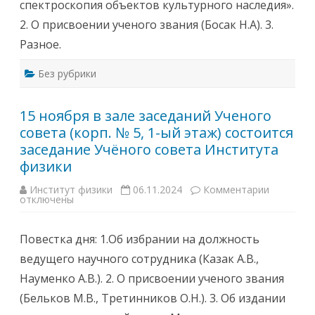
спектроскопия объектов культурного наследия».
0
0
0
1
2. О присвоении ученого звания (Босак Н.А). 3.
в
к
Разное.
о
н
ф
Без рубрики
е
р
е
н
15 ноября в зале заседаний Ученого
ц
-
совета (корп. № 5, 1-ый этаж) состоится
з
а
заседание Учёного совета Института
л
е
физики
И
н
Институт физики
06.11.2024
Комментарии
к
с
отключены
з
т
а
и
п
т
и
у
Повестка дня: 1.Об избрании на должность
с
т
и
а
ведущего научного сотрудника (Казак А.В.,
1
ф
5
и
Науменко А.В.). 2. О присвоении ученого звания
н
з
о
и
(Бельков М.В., Третинников О.Н.). 3. Об издании
я
к
б
и