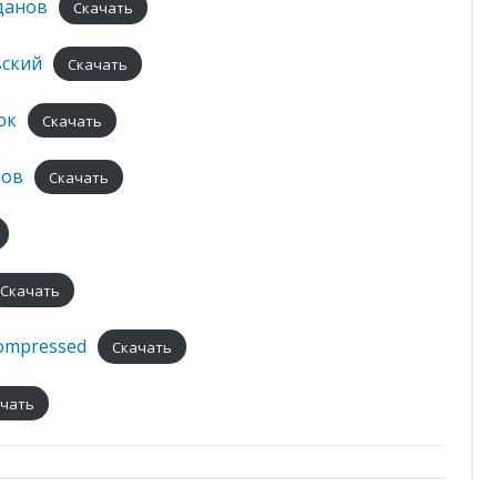
данов
Скачать
АСПИРАНТУРА И
ДОКТОРАНТУРА
вский
Скачать
БЕЛОРУССКОЕ ФИЗИЧЕСКОЕ
ОБЩЕСТВО
юк
Скачать
ПРОФСОЮЗ
мов
Скачать
Скачать
ompressed
Скачать
чать