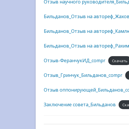
Отзыв научного руководителя_Биль
Бильданов_Отзыв на автореф_Жахо
Бильданов_Отзыв на автореф_Камл
Бильданов_Отзыв на автореф_Рахи
Отзыв-ФеранчукИД_compr
Скачать
Отзыв_Гринчук_Бильданов_compr
Отзыв оппонирующей_Бильданов_c
Заключение совета_Бильданов
Ска