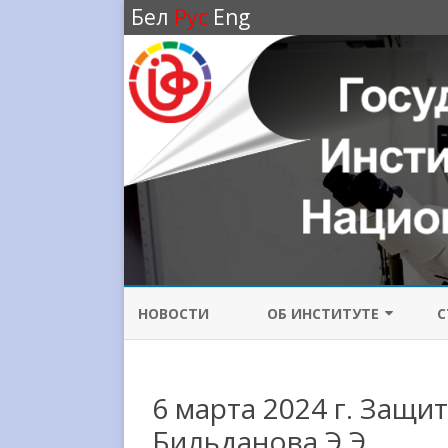
Бел
Рус
Eng
НОВОСТИ
ОБ ИНСТИТУТЕ
С
ИСТОРИЯ ИНСТИТУТА
6 марта 2024 г. Защи
НАПРАВЛЕНИЯ
ИССЛЕДОВАНИЙ
Бильданова Э.Э.