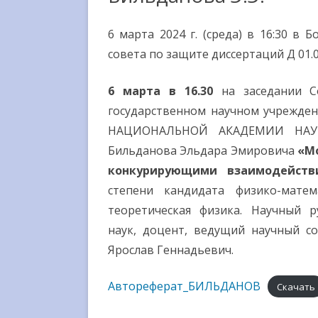
МЕЖДУНАРОДНОЕ
СОТРУДНИЧЕСТВО
6 марта 2024 г. (среда) в 16:30 в
совета по защите диссертаций Д 01.0
ВЫШЕСТОЯЩИЕ
ОРГАНИЗАЦИИ
6 марта в 16.30
на заседании С
ГОСУДАРСТВЕННЫЕ НАГРАД
государственном научном учрежд
НАЦИОНАЛЬНОЙ АКАДЕМИИ НАУК 
СМИ О НАС
Бильданова Эльдара Эмировича
«М
конкурирующими взаимодейств
степени кандидата физико-матем
теоретическая физика. Научный р
наук, доцент, ведущий научный с
Ярослав Геннадьевич.
Автореферат_БИЛЬДАНОВ
Скачать