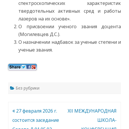
е
спектроскопических характеристик
л
я
твердотельных активных сред и работы
2
0
лазеров на их основе».
2
6
О присвоении ученого звания доцента
г
.
(Могилевцев Д.С.).
в
1
О назначении надбавок за ученые степени и
4
ученые звания.
-
3
0
с
о
с
т
о
и
т
Без рубрики
с
я
з
а
с
е
Навигация
27 февраля 2026 г.
XII МЕЖДУНАРОДНАЯ
д
а
по
состоится заседание
ШКОЛА-
н
и