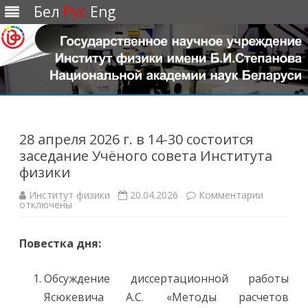
Бел
Рус
Eng
Перейти
к
содержимому
28 апреля 2026 г. в 14-30 состоится
заседание Учёного совета Института
физики
Институт физики
20.04.2026
Комментарии
к
отключены
з
а
п
и
Повестка дня:
с
и
2
8
Обсуждение диссертационной работы
а
п
Ясюкевича А.С. «Методы расчетов
р