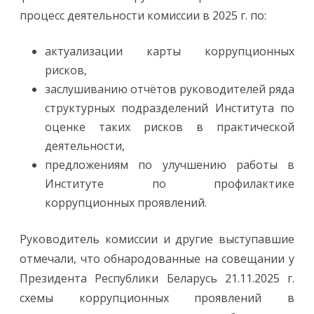
е
процесс деятельности комиссии в 2025 г. по:
з
а
с
е
актуализации карты коррупционных
д
а
рисков,
н
и
заслушиванию отчётов руководителей ряда
е
к
структурных подразделений Института по
о
м
оценке таких рисков в практической
и
с
деятельности,
с
и
предложениям по улучшению работы в
и
п
Институте по профилактике
о
коррупционных проявлений.
п
р
о
т
Руководитель комиссии и другие выступавшие
и
в
отмечали, что обнародованные на совещании у
о
д
Президента Республики Беларусь 21.11.2025 г.
е
й
схемы коррупционных проявлений в
с
т