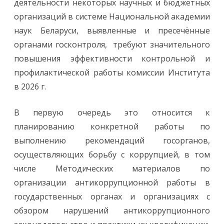
деятельности некоторых научных и бюджетных
в
и
организаций в системе Национальной академии
ю
к
наук Беларуси, выявленные и пресечённые
о
р
органами госконтроля, требуют значительного
р
у
повышения эффективности контрольной и
п
ц
профилактической работы комиссии Института
и
и
в 2026 г.
В первую очередь это относится к
планированию конкретной работы по
выполнению рекомендаций госорганов,
осуществляющих борьбу с коррупцией, в том
числе Методических материалов по
организации антикоррупционной работы в
государственных органах и организациях с
обзором нарушений антикоррупционного