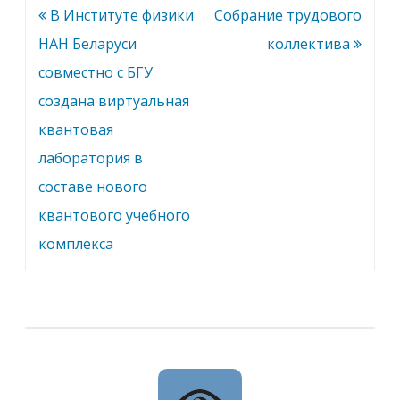
Навигация
В Институте физики
Cобрание трудового
по
НАН Беларуси
коллектива
записям
совместно с БГУ
создана виртуальная
квантовая
лаборатория в
составе нового
квантового учебного
комплекса