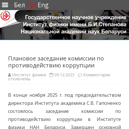
Бел
Рус
Eng
Перейти
к
содержимому
Плановое заседание комиссии по
противодействию коррупции
Институт физики
09.12.2025
Комментарии
к
отключены
з
а
п
и
В конце ноября 2025 г. под председательством
с
и
директора Института академика С.В. Гапоненко
П
л
состоялось заседание комиссии по
а
н
противодействию коррупции в Институте
о
в
физики НАН Беларуси. Завершен основной
о