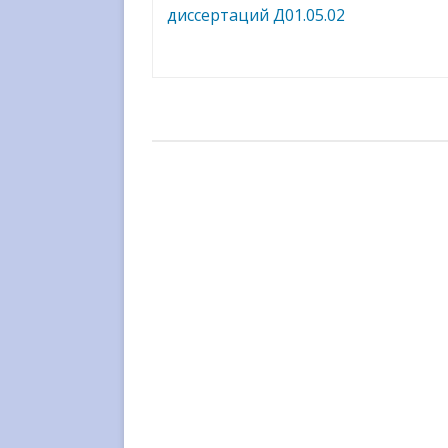
по
диссертаций Д01.05.02
записям