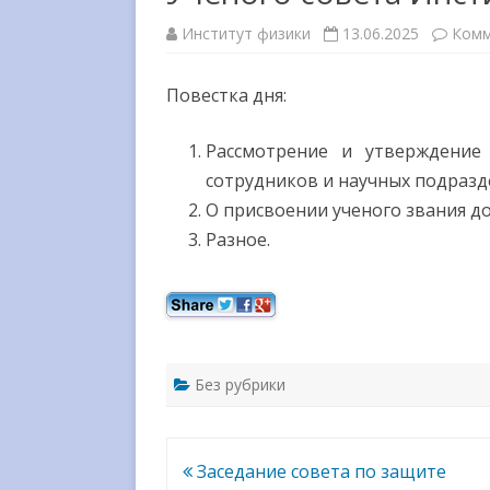
МЕЖДУНАРОДНОЕ
Институт физики
13.06.2025
Комм
СОТРУДНИЧЕСТВО
ВЫШЕСТОЯЩИЕ
Повестка дня:
ОРГАНИЗАЦИИ
Рассмотрение и утверждение
ГОСУДАРСТВЕННЫЕ НАГРАД
сотрудников и научных подразд
СМИ О НАС
О присвоении ученого звания доц
Разное.
Без рубрики
Навигация
Заседание совета по защите