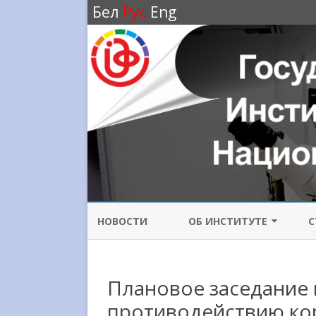
Бел
Рус
Eng
НОВОСТИ
ОБ ИНСТИТУТЕ
С
ИСТОРИЯ ИНСТИТУТА
Плановое заседание 
НАПРАВЛЕНИЯ
ИССЛЕДОВАНИЙ
противодействию ко