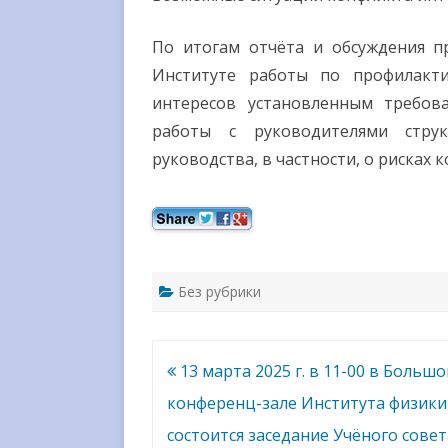
По итогам отчёта и обсуждения п
Институте работы по профилакт
интересов установленным требова
работы с руководителями стру
руководства, в частности, о рисках 
Без рубрики
Навигация
13 марта 2025 г. в 11-00 в Больш
по
конференц-зале Института физики
записям
состоится заседание Учёного совет