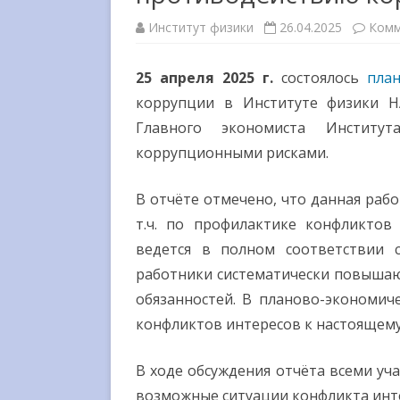
МЕЖДУНАРОДНОЕ
Институт физики
26.04.2025
Комм
СОТРУДНИЧЕСТВО
ВЫШЕСТОЯЩИЕ
25 апреля 2025 г.
состоялось
пла
ОРГАНИЗАЦИИ
коррупции в Институте физики Н
Главного экономиста Инстит
ГОСУДАРСТВЕННЫЕ НАГРАД
коррупционными рисками.
СМИ О НАС
В отчёте отмечено, что данная раб
т.ч. по профилактике конфликтов
ведется в полном соответствии с
работники систематически повышаю
обязанностей. В планово-экономич
конфликтов интересов к настоящему
В ходе обсуждения отчёта всеми уч
возможные ситуации конфликта инте