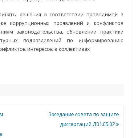
и
АСПИРАНТУРА И
и
п
ДОКТОРАНТУРА
о
риняты решения о соответствии проводимой в
п
р
ике коррупционных проявлений и конфликтов
БЕЛОРУССКОЕ ФИЗИЧЕСКОЕ
о
ОБЩЕСТВО
т
ниям законодательства, обновлении практики
и
в
ктурных подразделений по информированию
ПРОФСОЮЗ
о
д
конфликтов интересов в коллективах.
е
й
с
т
в
и
ю
к
о
р
р
у
п
ц
и
ом
Заседание совета по защите
и
диссертаций Д01.05.02
а