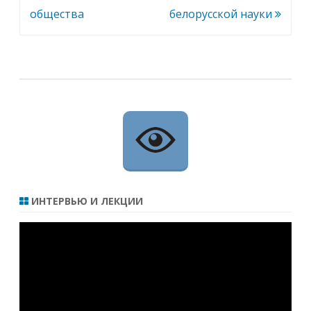
записям
общества
белорусской науки
ИНТЕРВЬЮ И ЛЕКЦИИ
Видеоплеер