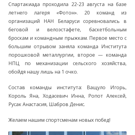
д
Спартакиада проходила 22-23 августа на базе
а
И
летнего лагеря «Фотон». 20 команд из
н
с
организаций НАН Беларуси соревновались в
т
и
беговой и велоэстафете, баскетбольным
т
у
броскам и командным прыжкам. Первое место с
т
а
большим отрывом заняла команда Института
ф
и
порошковой металлургии, второе — команда
з
и
НПЦ по механизации сельского хозяйства,
к
и
обойдя нашу лишь на 1 очко.
з
а
н
я
Состав команды института: Ващуло Игорь,
л
а
Король Яна, Ходасевич Инна, Ропот Алексей,
I
I
Русак Анастасия, Шабров Денис.
I
м
е
с
Желаем нашим спортсменам новых побед!
т
о
н