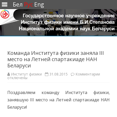
Бел
Рус
Eng
Перейти
к
содержимому
Команда Института физики заняла III
место на Летней спартакиаде НАН
Беларуси
Институт физики
31.08.2015
Комментарии
к
отключены
з
а
п
и
Поздравляем команду Института физики,
с
и
занявшую III место на Летней спартакиаде НАН
К
о
Беларуси!
м
а
н