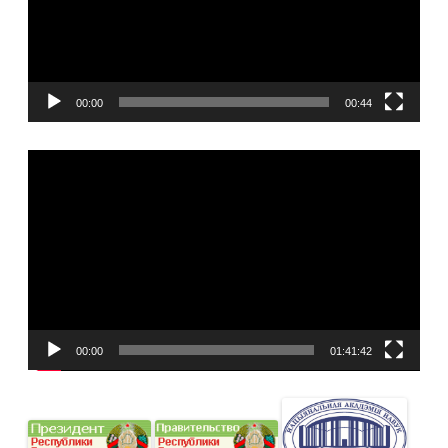
00:00
00:44
Видеоплеер
00:00
01:41:42