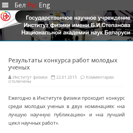
Бел
Рус
Eng
Перейти
к
содержимому
Результаты конкурса работ молодых
ученых
Институт физики
22.01.2015
Комментарии
к
отключены
з
а
п
и
Ежегодно в Институте физики проходит конкурс
с
и
среди молодых ученых в двух номинациях: «на
Р
е
лучшую научную публикацию» и «на лучший
з
у
цикл научных работ».
л
ь
т