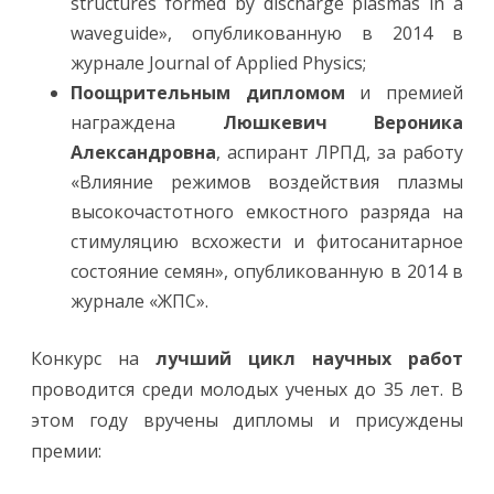
structures formed by discharge plasmas in a
waveguide», опубликованную в 2014 в
журнале Journal of Applied Physics;
Поощрительным дипломом
и премией
награждена
Люшкевич Вероника
Александровна
, аспирант ЛРПД, за работу
«Влияние режимов воздействия плазмы
высокочастотного емкостного разряда на
стимуляцию всхожести и фитосанитарное
состояние семян», опубликованную в 2014 в
журнале «ЖПС».
Конкурс на
лучший цикл научных работ
проводится среди молодых ученых до 35 лет. В
этом году вручены дипломы и присуждены
премии: