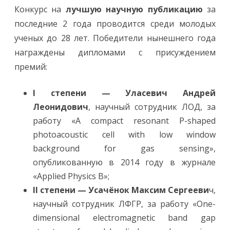
а
Конкурс на
лучшую научную публикацию
за
т
ы
последние 2 года проводится среди молодых
к
о
ученых до 28 лет. Победители нынешнего года
н
к
награждены дипломами с присуждением
у
р
премий:
с
а
р
а
I степени — Уласевич Андрей
б
о
Леонидович
, научный сотрудник ЛОД, за
т
м
работу «A compact resonant P-shaped
о
л
photoacoustic cell with low window
о
background for gas sensing»,
д
ы
опубликованную в 2014 году в журнале
х
у
«Applied Physics B»;
ч
е
II степени — Усачёнок Максим Сергееви
ч,
н
ы
научный сотрудник ЛФГР, за работу «One-
х
dimensional electromagnetic band gap