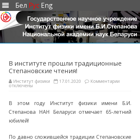
Бел
Рус
Eng
Перейти
к
содержимому
В институте прошли традиционные
Степановские чтения!
Институт физики
17.01.2020
Комментарии
к
отключены
з
а
п
и
В этом году Институт физики имени Б.И.
с
и
Степанова НАН Беларуси отмечает 65-летний
В
и
юбилей!
н
с
т
и
По давно сложившейся традиции Степановские
т