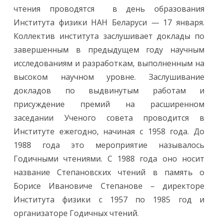
у
чтения проводятся в день образования
т
е
Института физики НАН Беларуси — 17 января.
п
р
Коллектив института заслушивает доклады по
о
ш
завершенным в предыдущем году научным
л
и
исследованиям и разработкам, выполненным на
т
р
высоком научном уровне. Заслушивание
а
д
докладов по выдвинутым работам и
и
ц
присуждение премий на расширенном
и
о
заседании Ученого совета проводится в
н
н
Институте ежегодно, начиная с 1958 года. До
ы
е
1988 года это мероприятие называлось
С
т
Годичными чтениями. С 1988 года оно носит
е
п
название Степановских чтений в память о
а
н
Борисе Ивановиче Степанове – директоре
о
в
Института физики с 1957 по 1985 год и
с
к
организаторе Годичных чтений.
и