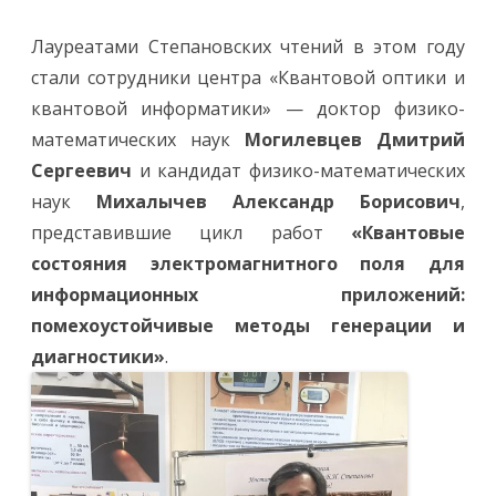
е
ч
т
Лауреатами Степановских чтений в этом году
е
н
стали сотрудники центра «Квантовой оптики и
и
я
квантовой информатики» — доктор физико-
!
математических наук
Могилевцев Дмитрий
Сергеевич
и кандидат физико-математических
наук
Михалычев Александр Борисович
,
представившие цикл работ
«Квантовые
состояния электромагнитного поля для
информационных приложений:
помехоустойчивые методы генерации и
диагностики»
.