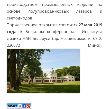
П
производством промышленных изделий на
Р
О
основе полупроводниковых лазеров и
В
О
светодиодов.
Д
Н
Торжественное открытие состоится
27 мая 2019
И
К
года
в Большом конференц-зале Института
О
В
физики НАН Беларуси (пр. Независимости, 68-2,
Ы
Е
220072 Минск).
Л
А
З
Е
Р
Ы
И
С
И
С
Т
Е
М
Ы
Н
А
И
Х
О