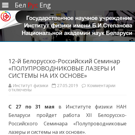
Бел
Рус
Eng
Перейти
к
содержимому
12-й Белорусско-Российский Семинар
«ПОЛУПРОВОДНИКОВЫЕ ЛАЗЕРЫ И
СИСТЕМЫ НА ИХ ОСНОВЕ»
Институт физики
27.05.2019
Комментарии
к
отключены
з
а
п
и
С 27 по 31 мая
в Институте физики НАН
с
и
Беларуси пройдет работа XII Белорусско-
1
2
Российского Семинара «Полупроводниковые
-
й
лазеры и системы на их основе».
Б