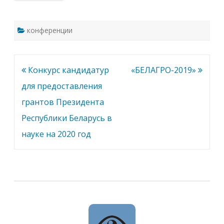
С
Н
О
В
Е
конференции
»
Навигация
Конкурс кандидатур
«БЕЛАГРО-2019»
по
для предоставления
записям
грантов Президента
Республики Беларусь в
науке на 2020 год