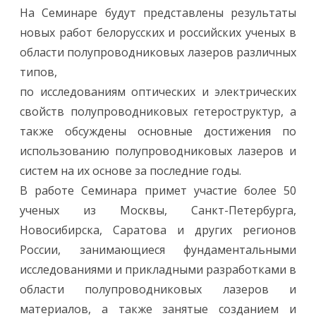
е
На Семинаре будут представлены результаты
л
о
новых работ белорусских и российских ученых в
р
у
области полупроводниковых лазеров различных
с
с
типов,
к
о
по исследованиям оптических и электрических
-
Р
свойств полупроводниковых гетероструктур, а
о
с
также обсуждены основные достижения по
с
и
использованию полупроводниковых лазеров и
й
с
систем на их основе за последние годы.
к
и
В работе Семинара примет участие более 50
й
С
ученых из Москвы, Санкт-Петербурга,
е
м
Новосибирска, Саратова и других регионов
и
н
России, занимающиеся фундаментальными
а
р
исследованиями и прикладными разработками в
«
П
области полупроводниковых лазеров и
О
Л
материалов, а также занятые созданием и
У