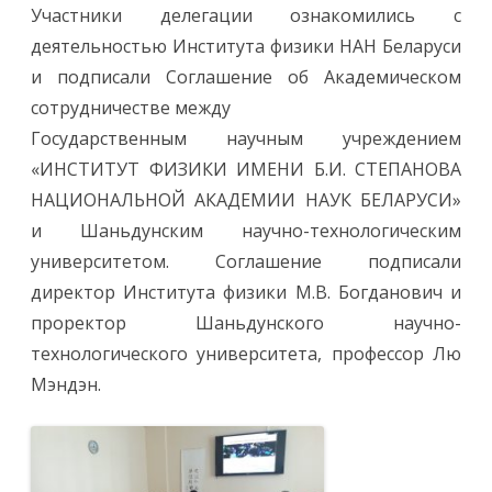
а
Участники делегации ознакомились с
ц
и
деятельностью Института физики НАН Беларуси
я
Ш
и подписали Соглашение об Академическом
а
н
сотрудничестве между
ь
д
Государственным научным учреждением
у
н
«ИНСТИТУТ ФИЗИКИ ИМЕНИ Б.И. СТЕПАНОВА
с
к
НАЦИОНАЛЬНОЙ АКАДЕМИИ НАУК БЕЛАРУСИ»
о
г
и Шаньдунским научно-технологическим
о
н
университетом. Соглашение подписали
а
у
директор Института физики М.В. Богданович и
ч
н
проректор Шаньдунского научно-
о
-
технологического университета, профессор Лю
т
е
Мэндэн.
х
н
о
л
о
г
и