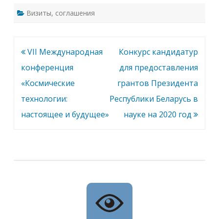
и
к
Визиты
,
соглашения
и
Навигация
VII Международная
Конкурс кандидатур
по
конференция
для предоставления
записям
«Космические
грантов Президента
технологии:
Республики Беларусь в
настоящее и будущее»
науке на 2020 год