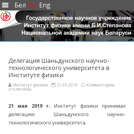
Бел
Рус
Eng
Перейти
к
содержимому
Делегация Шаньдунского научно-
технологического университета в
Институте физики
Институт физики
21.05.2019
Комментарии
к
отключены
з
а
п
и
21 мая 2019 г.
Институт физики принимал
с
и
делегацию Шаньдунского научно-
Д
е
технологического университета.
л
е
г