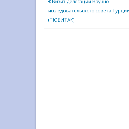
Навигация
Визит делегации Научно-
по
исследовательского совета Турци
записям
(ТЮБИТАК)