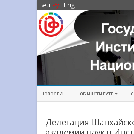
Бел
Рус
Eng
НОВОСТИ
ОБ ИНСТИТУТЕ
С
ИСТОРИЯ ИНСТИТУТА
Делегация Шанхайск
НАПРАВЛЕНИЯ
ИССЛЕДОВАНИЙ
академии наук в Инс