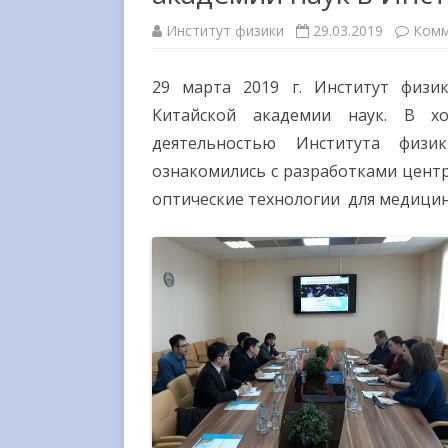
МЕЖДУНАРОДНОЕ
Институт физики
29.03.2019
Комм
СОТРУДНИЧЕСТВО
ВЫШЕСТОЯЩИЕ
29 марта 2019 г. Институт физи
ОРГАНИЗАЦИИ
Китайской академии наук. В хо
деятельностью Института физи
ГОСУДАРСТВЕННЫЕ НАГРАД
ознакомились с разработками центр
СМИ О НАС
оптические технологии для медицин