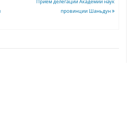
у
Приём делегации Академии наук
т
е
и
провинции Шаньдун
ф
и
з
и
к
и