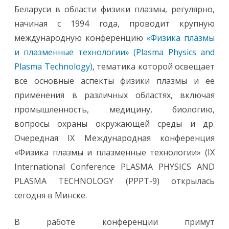
л
Беларуси в области физики плазмы, регулярно,
а
с
начиная с 1994 года, проводит крупную
ь
I
международную конференцию
«Физика плазмы
X
М
и плазменные технологии» (Plasma Physics and
е
ж
Plasma Technology)
, тематика которой освещает
д
у
все основные аспекты физики плазмы и ее
н
а
применения в различных областях, включая
р
о
промышленность, медицину, биологию,
д
н
вопросы охраны окружающей среды и др.
а
я
Очередная IX Международная конференция
к
о
«Физика плазмы и плазменные технологии» (IX
н
ф
International Conference PLASMA PHYSICS AND
е
р
PLASMA TECHNOLOGY (PPPT-9) открылась
е
н
сегодня в Минске.
ц
и
я
«
В работе конференции примут
Ф