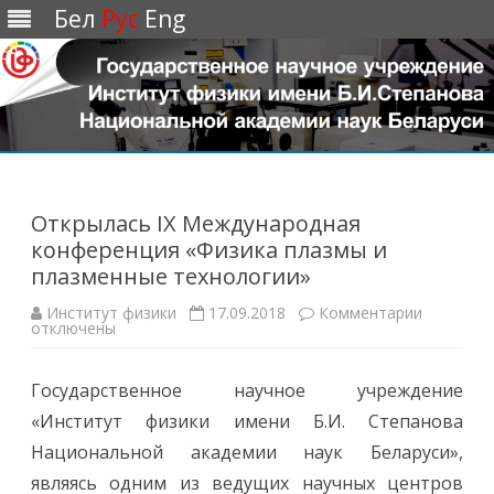
Бел
Рус
Eng
Перейти
к
содержимому
Открылась IX Международная
конференция «Физика плазмы и
плазменные технологии»
Институт физики
17.09.2018
Комментарии
к
отключены
з
а
п
и
Государственное научное учреждение
с
и
«Институт физики имени Б.И. Степанова
О
т
Национальной академии наук Беларуси»,
к
р
являясь одним из ведущих научных центров
ы