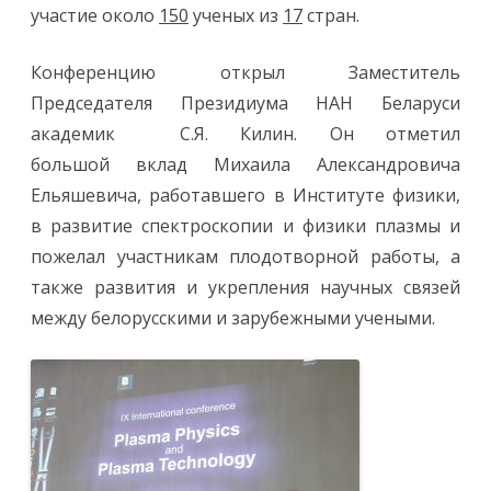
и
участие около
150
ученых из
17
стран.
з
и
к
а
Конференцию открыл Заместитель
п
л
Председателя Президиума НАН Беларуси
а
з
академик С.Я. Килин. Он отметил
м
ы
большой вклад Михаила Александровича
и
п
Ельяшевича, работавшего в Институте физики,
л
а
в развитие спектроскопии и физики плазмы и
з
м
пожелал участникам плодотворной работы, а
е
н
также развития и укрепления научных связей
н
ы
между белорусскими и зарубежными учеными.
е
т
е
х
н
о
л
о
г
и
и