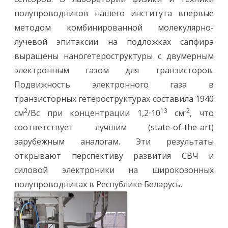
е
полупроводников нашего института впервые
р
с
методом комбинированной молекулярно-
п
е
лучевой эпитаксии на подложках сапфира
к
т
выращены наногетероструктуры с двумерным
и
в
электронным газом для транзисторов.
у
Подвижность электронного газа в
транзисторных гетероструктурах составила 1940
2
13
-2
см
/Вс при концентрации 1,2⋅10
см
, что
соответствует лучшим (state-of-the-art)
зарубежным аналогам. Эти результаты
открывают перспективу развития СВЧ и
силовой электроники на широкозонных
полупроводниках в Республике Беларусь.