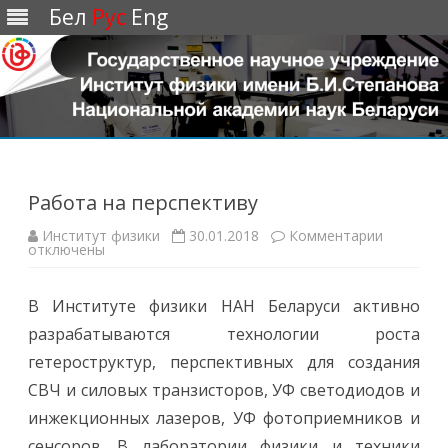
Бел
Рус
Eng
Перейти
к
содержимому
Работа на перспективу
Институт физики
30.01.2018
Комментарии
к
отключены
з
а
п
и
В Институте физики НАН Беларуси активно
с
и
разрабатываются технологии роста
Р
а
гетероструктур, перспективных для создания
б
о
СВЧ и силовых транзисторов, УФ светодиодов и
т
а
инжекционных лазеров, УФ фотоприемников и
н
а
сенсоров. В лаборатории физики и техники
п