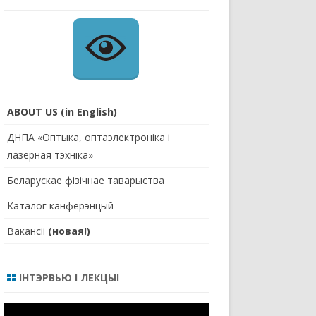
ABOUT US (in English)
ДНПА «Оптыка, оптаэлектроніка і
лазерная тэхніка»
Беларускае фізічнае таварыства
Каталог канферэнцый
Вакансіі
(новая!)
ІНТЭРВЬЮ І ЛЕКЦЫІ