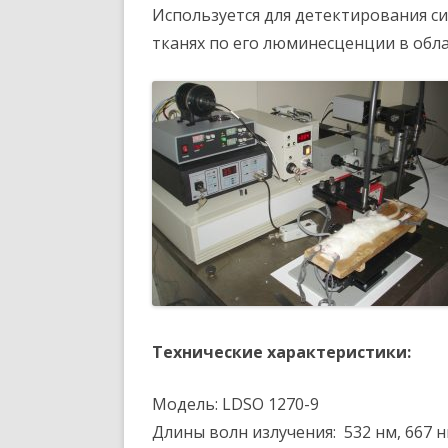
Используется для детектирования си
СУПРАЦОЎНІЦТВА
САВЕТЫ ПА АБАРОНЕ
тканях по его люминесценции в обла
ГАЛАЎНЫЯ УСТАНОВЫ
ДЫСЕРТАЦЫЙ
АДДЗЯЛЕННЕ ФІЗІК
МАТЭМАТЫКІ І ІН
НАВУКОВЫЯ САВЕТЫ ПА
ПРАБЛЕМАХ
ДНПА «ОПТЫКА,
ОПТАЭЛЕКТРОНІКА
САВЕТ МАЛАДЫХ ВУЧОН
ТЭХНІКА»
БЕЛАРУСКАЕ ФІЗІЧНАЕ
ТАВАРЫСТВА
ПРАФСАЮЗ
Технические характеристики:
Модель: LDSO 1270-9
Длины волн излучения: 532 нм, 667 