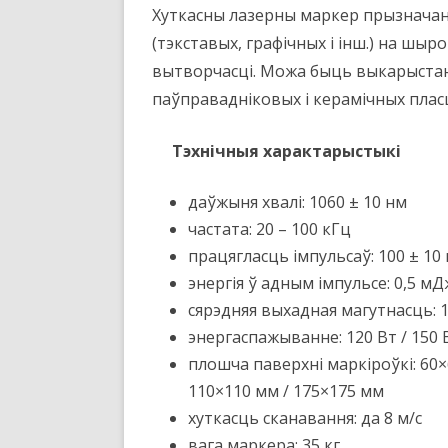
Хуткасны лазерны маркер прызначан
СУПРАЦОЎНІЦТВА
САВЕТЫ ПА АБАРОНЕ
(тэкставых, графічных і інш.) на шыр
ГАЛАЎНЫЯ УСТАНОВЫ
ДЫСЕРТАЦЫЙ
АДДЗЯЛЕННЕ ФІЗІК
вытворчасці. Можа быць выкарыстаны
МАТЭМАТЫКІ І ІН
паўправадніковых і керамічных пласц
НАВУКОВЫЯ САВЕТЫ ПА
ПРАБЛЕМАХ
ДНПА «ОПТЫКА,
ОПТАЭЛЕКТРОНІКА
Тэхнічныя характарыстыкі
САВЕТ МАЛАДЫХ ВУЧОН
ТЭХНІКА»
даўжыня хвалі: 1060 ± 10 нм
БЕЛАРУСКАЕ ФІЗІЧНАЕ
частата: 20 – 100 кГц
ТАВАРЫСТВА
працягласць імпульсаў: 100 ± 10 
ПРАФСАЮЗ
энергія ў адным імпульсе: 0,5 мД
сярэдняя выхадная магутнасць: 1
энергаспажыванне: 120 Вт / 150 В
плошча паверхні маркіроўкі: 60×
110×110 мм / 175×175 мм
хуткасць сканавання: да 8 м/с
вага маркера: 35 кг