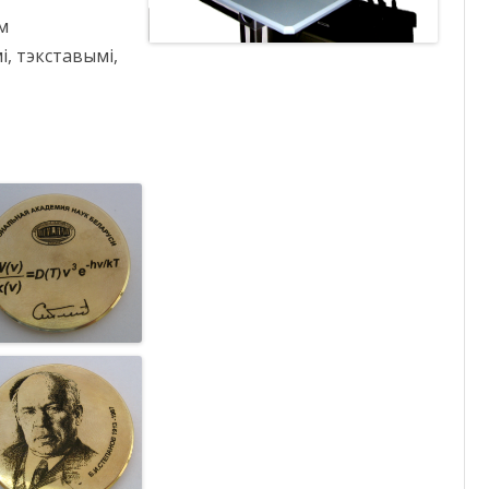
м
, тэкставымі,