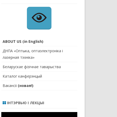
ABOUT US (in English)
ДНПА «Оптыка, оптаэлектроніка і
лазерная тэхніка»
Беларускае фізічнае таварыства
Каталог канферэнцый
Вакансіі
(новая!)
ІНТЭРВЬЮ І ЛЕКЦЫІ