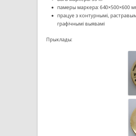
памеры маркера: 640×500×600 м
працуе з контурнымі, растравымі
графічнымі выявамі
Прыклады: