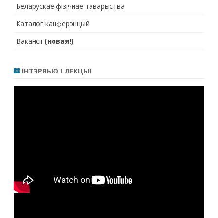
Беларускае фізічнае таварыства
Каталог канферэнцый
Вакансіі
(новая!)
ІНТЭРВЬЮ І ЛЕКЦЫІ