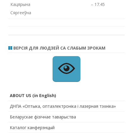
Кацярына
– 17.45
Сяргееўна
ВЕРСІЯ ДЛЯ ЛЮДЗЕЙ СА СЛАБЫМ ЗРОКАМ
ABOUT US (in English)
ДНПА «Оптыка, оптаэлектроніка і лазерная тэхніка»
Беларускае фізічнае таварыства
Каталог канферэнцый