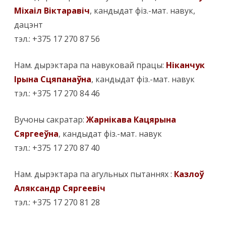
Міхаіл Віктаравіч
, кандыдат фіз.-мат. навук,
дацэнт
тэл.: +375 17 270 87 56
Нам. дырэктара па навуковай працы:
Ніканчук
Ірына Сцяпанаўна
, кандыдат фіз.-мат. навук
тэл.: +375 17 270 84 46
Вучоны сакратар:
Жарнікава Кацярына
Сяргееўна
, кандыдат фіз.-мат. навук
тэл.: +375 17 270 87 40
Нам. дырэктара па агульных пытаннях :
Казлоў
Аляксандр Сяргеевіч
тэл.: +375 17 270 81 28