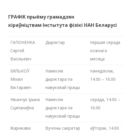
ГРАФІК прыёму грамадзян
кіраўніцтвам Інстытута фізікі НАН Беларусі
ГАПОНЕНКА
Дырэктар
першая серада
Сяргей
кожнага
Васiльевiч
месяца
БЯЛЬКОЎ
Намеснік
панядзелак,
Міхаіл
дырэктара па
14.00 – 16.00
Віктаравіч
навуковай працы
Ніканчук Ірына
Намеснік
серада, 14.00 –
Сцяпанаўна
дырэктара па
16.00
навуковай працы
Жарнікава
Вучоны сакратар
аўторак, 14.00