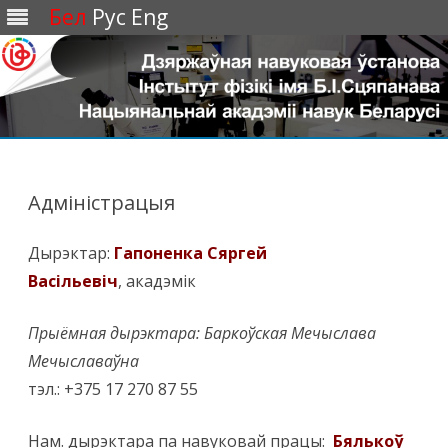
Бел
Рус
Eng
Перейти
к
содержимому
Адміністрацыя
Дырэктар:
Гапоненка Сяргей
Васiльевiч
, акадэмiк
Прыёмная дырэктара: Баркоўская Мечыслава
Мечыславаўна
тэл.: +375 17 270 87 55
Нам. дырэктара па навуковай працы:
Бялькоў