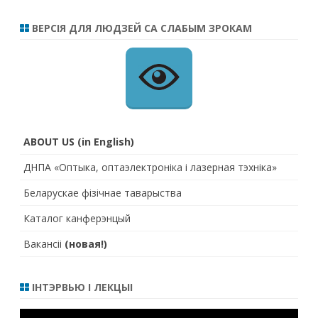
ВЕРСІЯ ДЛЯ ЛЮДЗЕЙ СА СЛАБЫМ ЗРОКАМ
ABOUT US (in English)
ДНПА «Оптыка, оптаэлектроніка і лазерная тэхніка»
Беларускае фізічнае таварыства
Каталог канферэнцый
Вакансіі
(новая!)
ІНТЭРВЬЮ І ЛЕКЦЫІ