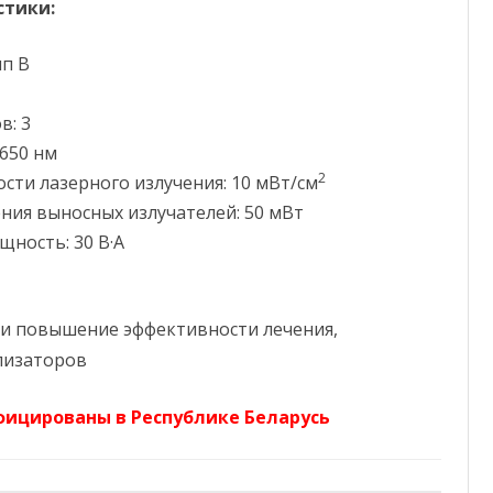
стики:
ип В
в: 3
 650 нм
2
ти лазерного излучения: 10 мВт/см
ия выносных излучателей: 50 мВт
ность: 30 В·А
и повышение эффективности лечения,
лизаторов
фицированы в Республике Беларусь