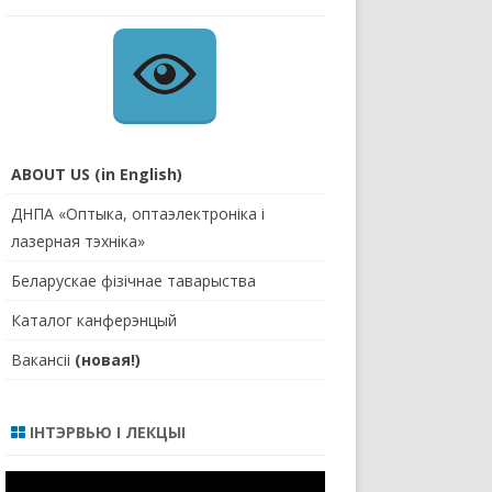
ABOUT US (in English)
ДНПА «Оптыка, оптаэлектроніка і
лазерная тэхніка»
Беларускае фізічнае таварыства
Каталог канферэнцый
Вакансіі
(новая!)
ІНТЭРВЬЮ І ЛЕКЦЫІ