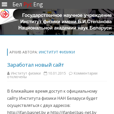
Бел
Рус
Eng
Перейти
к
содержимому
АРХИВ АВТОРА:
ИНСТИТУТ ФИЗИКИ
Заработал новый сайт
Институт физики
10.01.2015
Комментарии
к
отключены
з
а
п
и
В ближайшее время доступ к официальному
с
и
сайту Института физики НАН Беларуси будет
З
а
осуществляться с двух адресов:
р
а
http://ifan.basnet.by и http://ifanbel.bas-net.by
б