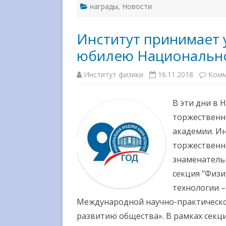
награды
,
Новости
Институт принимает 
юбилею Национально
Институт физики
16.11.2018
Комм
В эти дни в 
торжественн
академии. Ин
торжественн
знаменательн
секция ”Физ
технологии 
Международной научно-практическ
развитию общества». В рамках секции