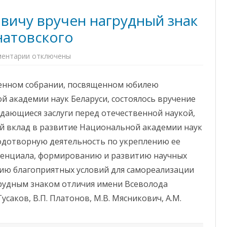
е
АСПИРАНТУРА И
л
овичу вручен нагрудный знак
а
ДОКТОРАНТУРА
р
у
натовского
БЕЛОРУССКОЕ ФИЗИЧЕСКОЕ
с
и
ОБЩЕСТВО
2
ентарии
к
отключены
0
з
1
ПРОФСОЮЗ
а
8
п
г
енном собрании, посвященном юбилею
и
о
с
д
 академии наук Беларуси, состоялось вручение
и
а
А
ыдающиеся заслуги перед отечественной наукой,
к
а
й вклад в развитие Национальной академии наук
д
е
лодотворную деятельность по укреплению ее
м
и
тенциала, формированию и развитию научных
к
у
нию благоприятных условий для самореализации
А
.
рудным знаком отличия имени Всеволода
П
.
усаков, В.П. Платонов, М.В. Мясникович, А.М.
В
о
й
т
о