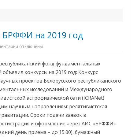
е
о
т
л
у
о
ч
д
а
а
с
И
т
г
 БРФФИ на 2019 год
и
н
е
а
в
т
м
ентарии
к
отключены
о
е
з
в
р
а
с
о
п
к
п
 республиканский фонд фундаментальных
и
о
р
с
г
и
 объявил конкурсы на 2019 год: Конкурс
и
о
я
О
т
аучных проектов Белорусского республиканского
б
и
ъ
я
ментальных исследований и Международного
я
х
в
к
ивистской астрофизической сети (ICRANet)
л
ю
е
б
м научным направлениям: релятивистская
н
и
ы
л
гравитации. Сроки подачи заявок в
к
е
о
ю
егистрация и оформление через АИС «БРФФИ»
н
Н
к
а
ледний день приема – до 15:00), бумажный
у
ц
р