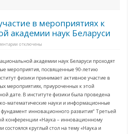
в
и
ч
у
участие в мероприятиях к
в
р
у
й академии наук Беларуси
ч
е
н
ентарии
к
отключены
н
з
а
а
г
п
р
Национальной академии наук Беларуси проходят
и
у
с
д
ые мероприятия, посвященные 90-летию
и
н
И
ы
ститут физики принимает активное участие в
н
й
с
з
ых мероприятиях, приуроченных к этой
т
н
и
а
ой дате. В институте физики была проведена
т
к
у
и
ико-математические науки и информационные
т
м
п
е
– фундамент инновационного развития“ Третьей
р
н
и
и
ой конференции «Наука – инновационному
н
В
и
с
 состоялся круглый стол на тему «Наука и
м
е
а
в