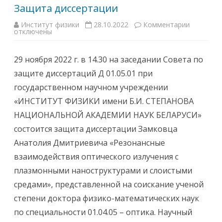
Защита диссертации
Институт физики
28.10.2022
Комментарии
к
отключены
з
а
п
и
29 ноября 2022 г. в 14.30 на заседании Совета по
с
и
защите диссертаций Д 01.05.01 при
З
а
государственном научном учреждении
щ
и
«ИНСТИТУТ ФИЗИКИ имени Б.И. СТЕПАНОВА
т
а
НАЦИОНАЛЬНОЙ АКАДЕМИИ НАУК БЕЛАРУСИ»
д
и
состоится защита диссертации Замковца
с
с
Анатолия Дмитриевича «Резонансные
е
р
взаимодействия оптического излучения с
т
а
плазмонными наноструктурами и слоистыми
ц
и
средами», представленной на соискание ученой
и
степени доктора физико-математических наук
по специальности 01.04.05 – оптика. Научный