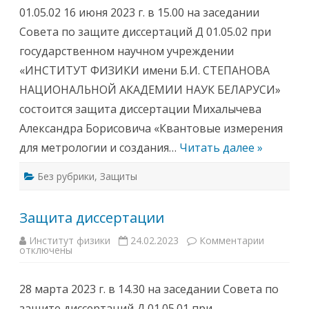
и
01.05.02 16 июня 2023 г. в 15.00 на заседании
т
а
Совета по защите диссертаций Д 01.05.02 при
д
и
государственном научном учреждении
с
с
«ИНСТИТУТ ФИЗИКИ имени Б.И. СТЕПАНОВА
е
р
НАЦИОНАЛЬНОЙ АКАДЕМИИ НАУК БЕЛАРУСИ»
т
а
состоится защита диссертации Михалычева
ц
и
Александра Борисовича «Квантовые измерения
и
для метрологии и создания…
Читать далее »
Без рубрики
,
Защиты
Защита диссертации
Институт физики
24.02.2023
Комментарии
к
отключены
з
а
п
и
28 марта 2023 г. в 14.30 на заседании Совета по
с
и
защите диссертаций Д 01.05.01 при
З