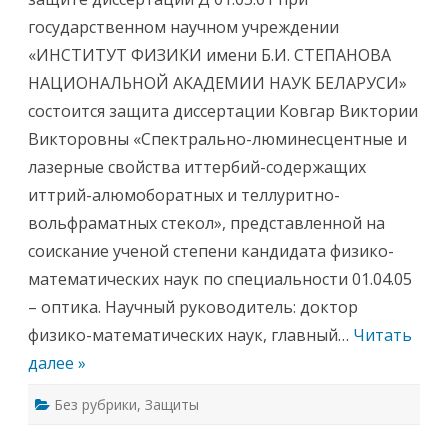
а
государственном научном учреждении
щ
и
«ИНСТИТУТ ФИЗИКИ имени Б.И. СТЕПАНОВА
т
а
НАЦИОНАЛЬНОЙ АКАДЕМИИ НАУК БЕЛАРУСИ»
д
и
состоится защита диссертации Ковгар Виктории
с
с
Викторовны «Спектрально-люминесцентные и
е
р
лазерные свойства иттербий-содержащих
т
а
иттрий-алюмоборатных и теллуритно-
ц
и
вольфраматных стекол», представленной на
и
соискание ученой степени кандидата физико-
математических наук по специальности 01.04.05
– оптика. Научный руководитель: доктор
физико-математических наук, главный…
Читать
далее »
Без рубрики
,
Защиты