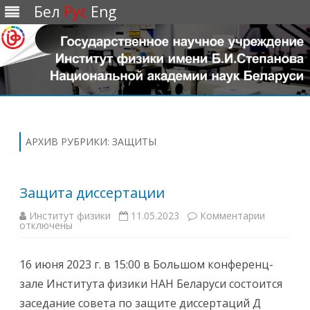
Бел
Рус
Eng
Перейти
к
содержимому
АРХИВ РУБРИКИ:
ЗАЩИТЫ
Защита диссертации
Институт физики
11.05.2023
Комментарии
к
отключены
з
а
п
и
16 июня 2023 г. в 15:00 в Большом конференц-
с
и
зале Института физики НАН Беларуси состоится
З
а
заседание совета по защите диссертаций Д
щ